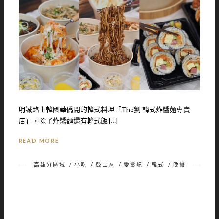
明誠路上韓國華僑開的韓式料理「The劉 韓式炸醬麵專賣
店」，除了炸醬麵還有韓式飯 […]
READ MORE
高雄分區域
/
小吃
/
鼓山區
/
愛食記
/
韓式
/
晚餐