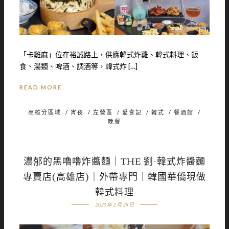
「卡雞麻」位在裕誠路上，供應韓式炸雞、韓式料理、飯
食、湯類、啤酒、調酒等，韓式炸 […]
READ MORE
高雄分區域
/
宵夜
/
左營區
/
愛食記
/
韓式
/
餐酒館
/
晚餐
濃郁的黑嚕嚕炸醬麵｜THE 劉-韓式炸醬麵
專賣店(高雄店)｜外帶專門｜韓國華僑現做
韓式料理
2023 年 2 月 28 日