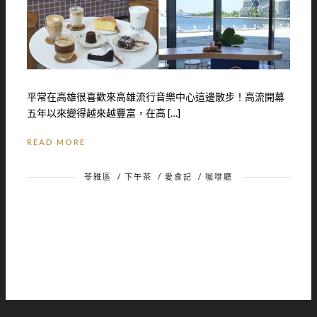
平常在高雄很喜歡來高雄流行音樂中心這邊散步！高流開幕
五年以來變得越來越豐富，在高 […]
READ MORE
苓雅區
/
下午茶
/
愛食記
/
咖啡廳