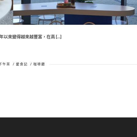
以來變得越來越豐富，在高 […]
下午茶
/
愛食記
/
咖啡廳