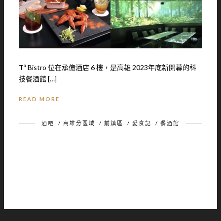
T³ Bistro 位在承億酒店 6 樓，是高雄 2023年底新開幕的科
技餐酒館 […]
READ MORE
酒吧
/
高雄分區域
/
前鎮區
/
愛食記
/
餐酒館