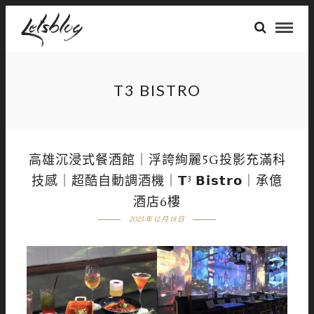
T3 BISTRO
高雄沉浸式餐酒館｜浮誇絢麗5G投影充滿科
技感｜超酷自動調酒機｜𝗧³ 𝗕𝗶𝘀𝘁𝗿𝗼｜承億
酒店6樓
2023 年 12 月 18 日