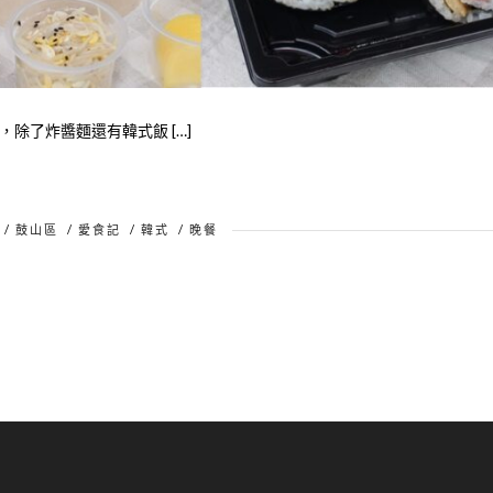
除了炸醬麵還有韓式飯 […]
/
鼓山區
/
愛食記
/
韓式
/
晚餐