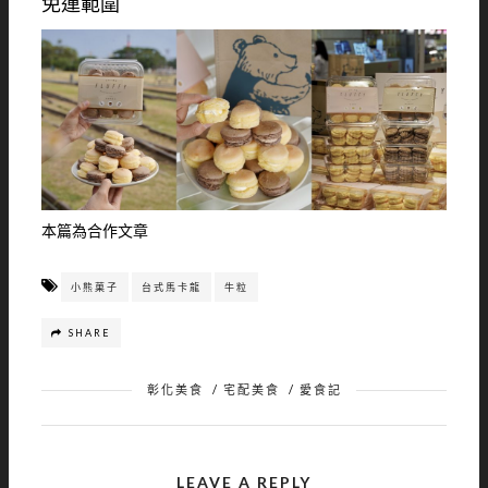
免運範圍
本篇為合作文章
小熊菓子
台式馬卡龍
牛粒
SHARE
彰化美食
/
宅配美食
/
愛食記
LEAVE A REPLY