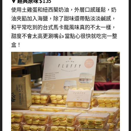
🔻 經典原味 $135
使用土雞蛋和紐西蘭奶油，外層口感蓬鬆，奶
油夾餡加入海鹽，除了甜味還帶點淡淡鹹感，
和平常吃到的台式馬卡龍風味真的不太一樣，
甜度不會太高更涮嘴👍 當點心很快就吃完一整
盒！