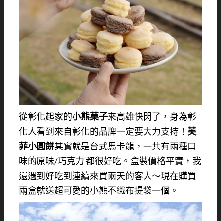
從彰化起家的
小熊菓子
來高雄快閃了，身為彰
化人看到來自彰化的品牌一定要大力支持！
芙
菲小圓餅
其實就是台式馬卡龍，一共有兩種口
味的原味/巧克力 都很好吃。盒裝價格平實，我
還遇到好吃到連續來買兩天的客人～現在購買
兩盒就送超可愛的小熊不織布提袋一個。