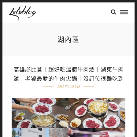
湖內區
高雄必比登｜超好吃溫體牛肉爐｜湖東牛肉
館｜老饕最愛的牛肉火鍋｜沒訂位很難吃到
2022 年 11 月 2 日