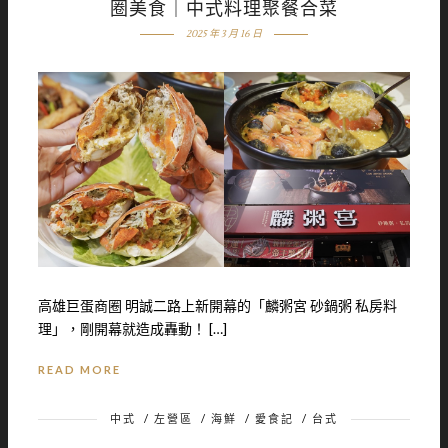
圈美食｜中式料理聚餐合菜
2025 年 3 月 16 日
高雄巨蛋商圈 明誠二路上新開幕的「麟粥宮 砂鍋粥 私房料
理」，剛開幕就造成轟動！ […]
READ MORE
中式
/
左營區
/
海鮮
/
愛食記
/
台式