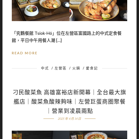
「究鶴餐館 Tsiok-Hó」位在左營區富國路上的中式定食餐
館，平日中午用餐人潮 […]
READ MORE
中式
/
左營區
/
火鍋
/
愛食記
刁民酸菜魚 高雄富裕店新開幕｜全台最大旗
艦店｜酸菜魚酸辣夠味｜左營巨蛋商圈聚餐
｜營業到凌晨兩點
2025 年 4 月 14 日