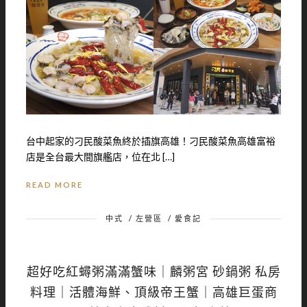
台中起家的刁民酸菜魚終於插旗高雄！刁民酸菜魚高雄富裕
店是全台最大間旗艦店，位在北 […]
READ MORE
中式
/
左營區
/
愛食記
超好吃紅蟳粥滿滿蟹味｜麟粥宮 砂鍋粥 私房
料理｜活體海鮮、頂級帝王蟹｜高雄巨蛋商