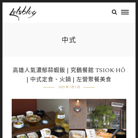
中式
高雄人氣濃郁蒜蝦飯 | 究鶴餐館 TSIOK-HÓ
| 中式定食、火鍋 | 左營聚餐美食
2025 年 7 月 3 日