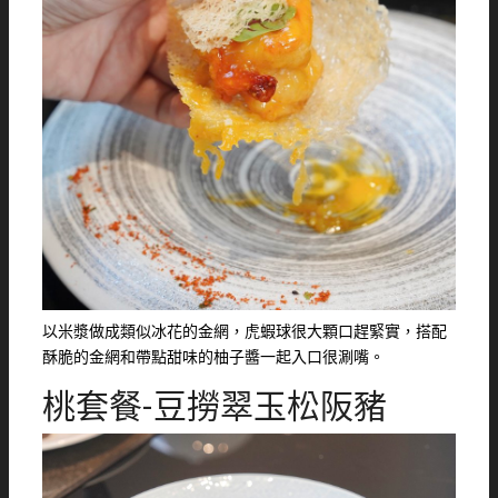
以米漿做成類似冰花的金網，虎蝦球很大顆口趕緊實，搭配
酥脆的金網和帶點甜味的柚子醬一起入口很涮嘴。
桃套餐-豆撈翠玉松阪豬