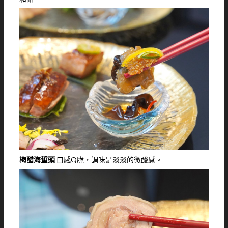
梅醋海蜇頭
口感Q脆，調味是淡淡的微酸感。