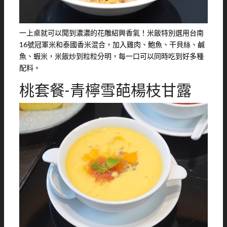
一上桌就可以聞到濃濃的花雕紹興香氣！米飯特別選用台南
16號冠軍米和泰國香米混合，加入雞肉、鮑魚、干貝絲、鹹
魚、蝦米，米飯炒到粒粒分明，每一口可以同時吃到好多種
配料。
桃套餐-青檸雪葩楊枝甘露