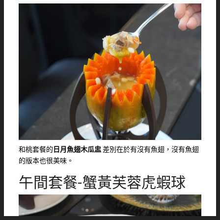
和桃套餐的
日月魚翅木瓜盅
差別在於有沒有魚翅，沒有魚翅
的版本也很美味。
午間套餐-蟹黃芙蓉虎蝦球