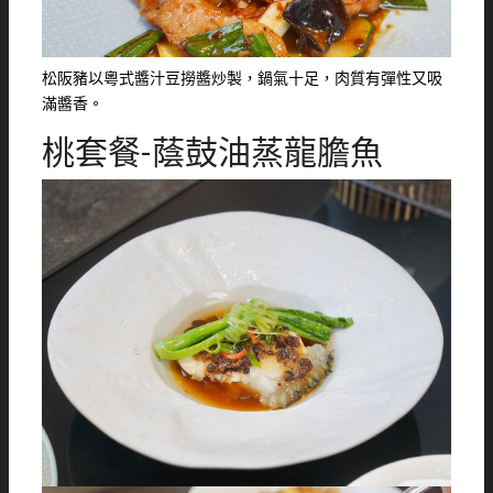
松阪豬以粵式醬汁豆撈醬炒製，鍋氣十足，肉質有彈性又吸
滿醬香。
桃套餐-蔭鼓油蒸龍膽魚