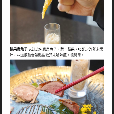
鮮果烏魚子
以餅皮包裹烏魚子、蒜、蘋果，搭配少許芥末醬
汁，味道很融合帶點些微芥末嗆辣感，很開胃。