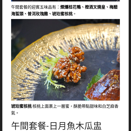
午間套餐的迎賓五味品有：
煙燻桂花鴨、橙酒叉燒皇、梅醋
海蜇頭、普洱玫瑰雞、琥珀蜜核桃
。
琥珀蜜核桃
核桃上面裹上一層蜜，酥脆帶點甜味和白芝麻香
氣。
午間套餐-日月魚木瓜盅