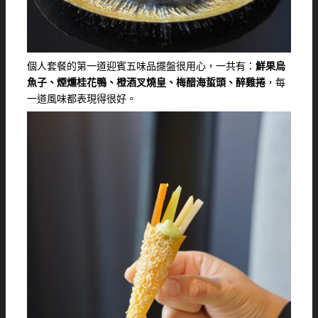
個人套餐的第一道迎賓五味品擺盤很用心，一共有：
鮮果烏
魚子、煙燻桂花鴨、橙酒叉燒皇、梅醋海蜇頭、醉雞捲
，每
一道風味都表現得很好。