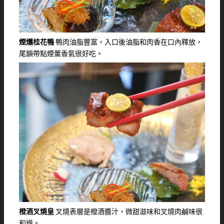
煙燻桂花鴨
鴨肉油脂豐富，入口後油脂和肉香在口內釋放，
尾韻帶點煙薰香氣很好吃。
橙酒叉燒皇
叉燒表層是橙酒醬汁，微甜滋味和叉燒肉鹹味很
和諧。