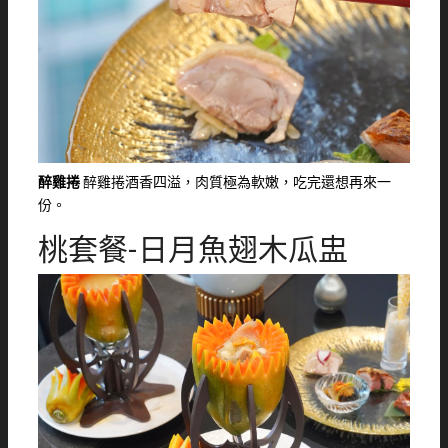
醉雞捲
醉雞捲酒香四溢，肉質極為軟嫩，吃完還想再來一
份。
桃套餐-日月魚翅木瓜盅