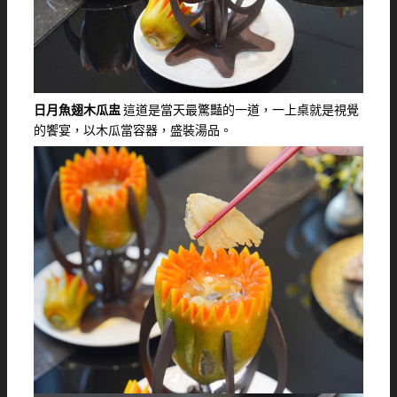
日月魚翅木瓜盅
這道是當天最驚豔的一道，一上桌就是視覺
的饗宴，以木瓜當容器，盛裝湯品。