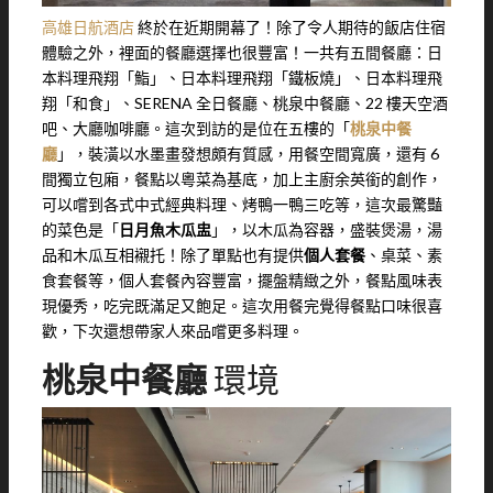
高雄日航酒店
終於在近期開幕了！除了令人期待的飯店住宿
體驗之外，裡面的餐廳選擇也很豐富！一共有五間餐廳：日
本料理飛翔「鮨」、日本料理飛翔「鐵板燒」、日本料理飛
翔「和食」、SERENA 全日餐廳、桃泉中餐廳、22 樓天空酒
吧、大廳咖啡廳。這次到訪的是位在五樓的「
桃泉中餐
廳
」，裝潢以水墨畫發想頗有質感，用餐空間寬廣，還有 6
間獨立包廂，餐點以粵菜為基底，加上主廚余英銜的創作，
可以嚐到各式中式經典料理、烤鴨一鴨三吃等，這次最驚豔
的菜色是「
日月魚木瓜盅
」，以木瓜為容器，盛裝煲湯，湯
品和木瓜互相襯托！除了單點也有提供
個人套餐
、桌菜、素
食套餐等，個人套餐內容豐富，擺盤精緻之外，餐點風味表
現優秀，吃完既滿足又飽足。這次用餐完覺得餐點口味很喜
歡，下次還想帶家人來品嚐更多料理。
桃泉中餐廳
環境