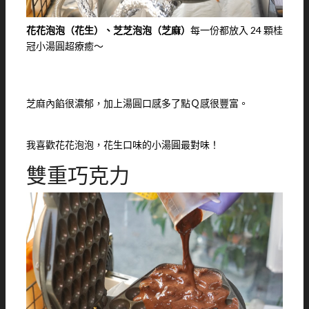
花花泡泡（花生）、芝芝泡泡（芝麻）
每一份都放入 24 顆桂
冠小湯圓超療癒～
芝麻內餡很濃郁，加上湯圓口感多了點Ｑ感很豐富。
我喜歡花花泡泡，花生口味的小湯圓最對味！
雙重巧克力