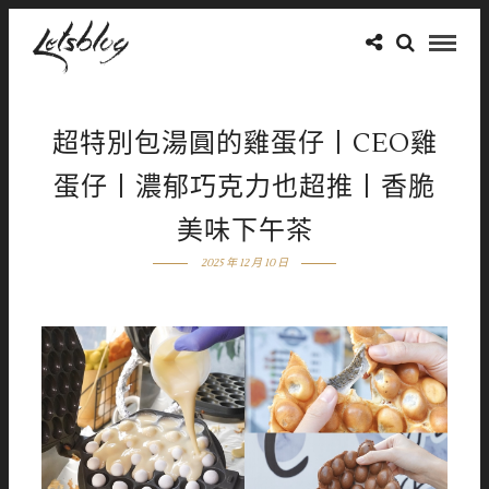
超特別包湯圓的雞蛋仔丨CEO雞
蛋仔丨濃郁巧克力也超推丨香脆
美味下午茶
2025 年 12 月 10 日