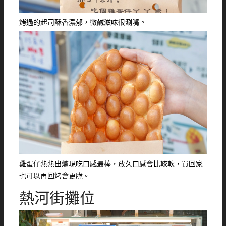
烤過的起司酥香濃郁，微鹹滋味很涮嘴。
雞蛋仔熱熱出爐現吃口感最棒，放久口感會比較軟，買回家
也可以再回烤會更脆。
熱河街攤位