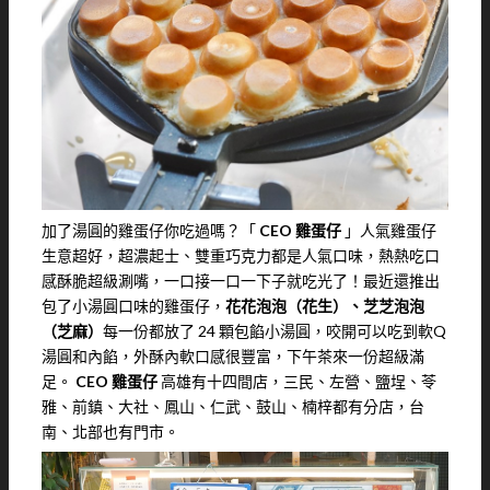
加了湯圓的雞蛋仔你吃過嗎？「
CEO 雞蛋仔
」人氣雞蛋仔
生意超好，超濃起士、雙重巧克力都是人氣口味，熱熱吃口
感酥脆超級涮嘴，一口接一口一下子就吃光了！最近還推出
包了小湯圓口味的雞蛋仔，
花花泡泡（花生）、芝芝泡泡
（芝麻）
每一份都放了 24 顆包餡小湯圓，咬開可以吃到軟Q
湯圓和內餡，外酥內軟口感很豐富，下午茶來一份超級滿
足。
CEO 雞蛋仔
高雄有十四間店，三民、左營、鹽埕、苓
雅、前鎮、大社、鳳山、仁武、鼓山、楠梓都有分店，台
南、北部也有門市。