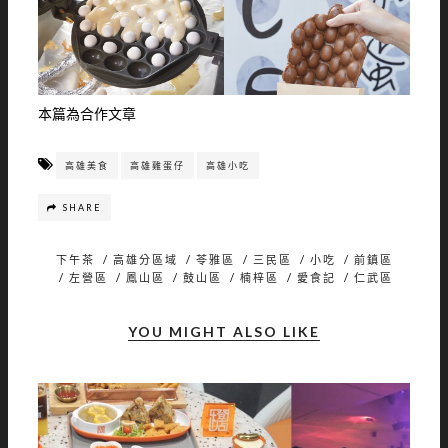
本篇為合作文章
高雄美食
高雄雞蛋仔
高雄小吃
SHARE
下午茶
/
高雄分區域
/
苓雅區
/
三民區
/
小吃
/
前鎮區
/
左營區
/
鳳山區
/
鼓山區
/
楠梓區
/
愛食記
/
仁武區
YOU MIGHT ALSO LIKE