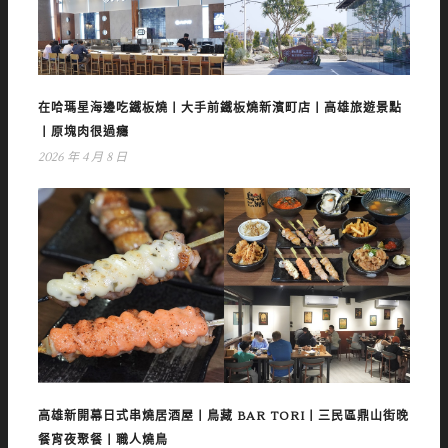
在哈瑪星海邊吃鐵板燒丨大手前鐵板燒新濱町店丨高雄旅遊景點
丨原塊肉很過癮
2026 年 4 月 8 日
高雄新開幕日式串燒居酒屋丨鳥藏 BAR TORI丨三民區鼎山街晚
餐宵夜聚餐丨職人燒鳥