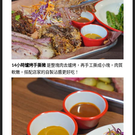
14小時爐烤手撕豬
是整塊肉去爐烤，再手工撕成小塊，肉質
軟嫩，搭配店家的自製沾醬更好吃！