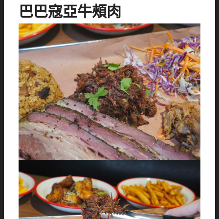
巴巴寇亞牛頰肉