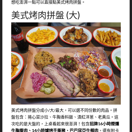
想吃澎湃一點可以直接點美式烤肉拼盤。
美式烤肉拼盤 (大)
美式烤肉拼盤分成小/大/最大，可以選不同份數的肉品。拼
盤包含：捲心菜沙拉、牛胸香料飯、漬紅洋蔥、老黃瓜。這
次吃的是大盤的，上桌看起來很澎湃！包含
招牌16小時煙燻
牛胸腹肉、14小時爐烤手撕豬、巴巴寇亞牛頰肉
。還有附卡