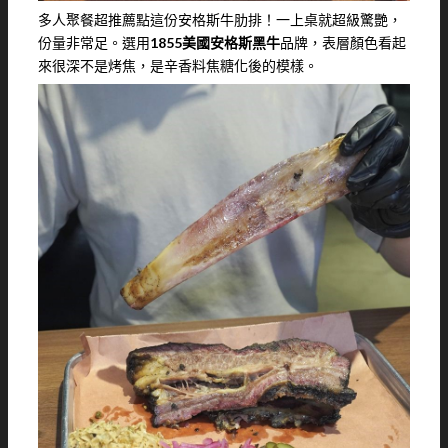
多人聚餐超推薦點這份安格斯牛肋排！一上桌就超級驚艷，
份量非常足。選用
1855美國安格斯黑牛
品牌，表層顏色看起
來很深不是烤焦，是辛香料焦糖化後的模樣。