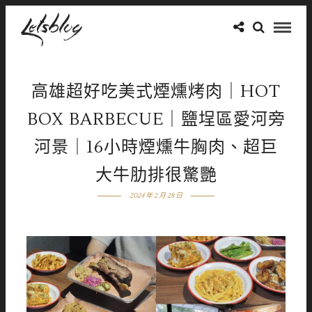
高雄超好吃美式煙燻烤肉｜HOT
BOX BARBECUE｜鹽埕區愛河旁
河景｜16小時煙燻牛胸肉、超巨
大牛肋排很驚艷
2024 年 2 月 28 日