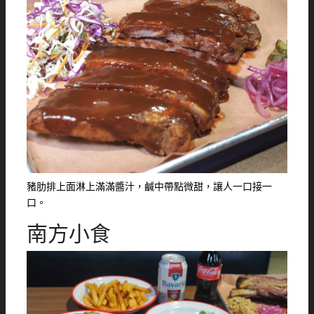
豬肋排上面淋上滿滿醬汁，鹹中帶點微甜，讓人一口接一
口。
南方小食