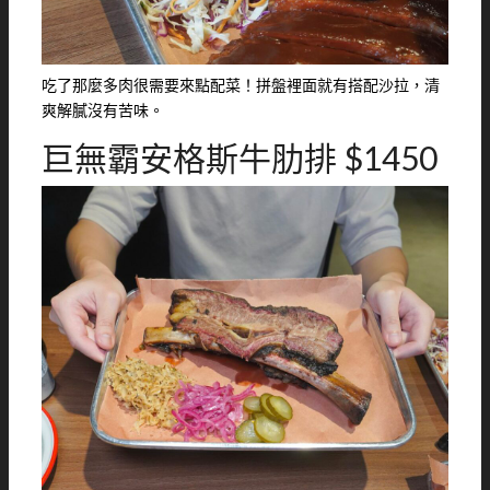
吃了那麼多肉很需要來點配菜！拼盤裡面就有搭配沙拉，清
爽解膩沒有苦味。
巨無霸安格斯牛肋排 $1450