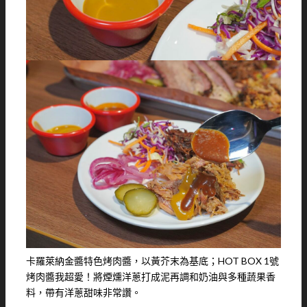
卡羅萊納金醬特色烤肉醬，以黃芥末為基底；HOT BOX 1號
烤肉醬我超愛！將煙燻洋蔥打成泥再調和奶油與多種蔬果香
料，帶有洋蔥甜味非常讚。