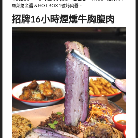
羅萊納金醬 & HOT BOX 1號烤肉醬。
招牌16小時煙燻牛胸腹肉