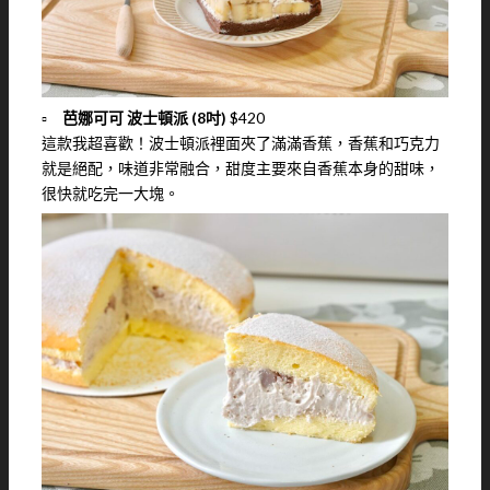
▫️
芭娜可可 波士頓派 (8吋)
$420
這款我超喜歡！波士頓派裡面夾了滿滿香蕉，香蕉和巧克力
就是絕配，味道非常融合，甜度主要來自香蕉本身的甜味，
很快就吃完一大塊。