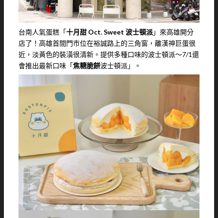
台南人氣蛋糕「
十月甜 Oct. Sweet 波士頓派
」來高雄開分
店了！高雄首間門市位在裕誠路上的三角窗，離漢神巨蛋很
近，淡黃色的裝潢很清新。提供多種口味的波士頓派～7/1還
會推出最新口味「
焦糖脆餅
波士頓派」。