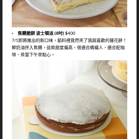
▫️
焦糖脆餅 波士頓派 (8吋)
$400
7/1即將推出的新口味，餡料裡竟然夾了我超喜歡的蓮花餅！
鮮奶油拌入焦糖，這款甜度偏高，很適合螞蟻人，適合配咖
啡、茶當下午茶點心。