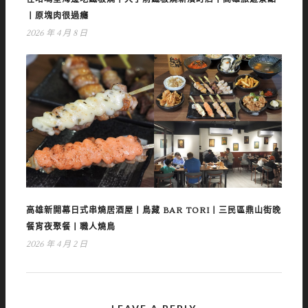
丨原塊肉很過癮
2026 年 4 月 8 日
高雄新開幕日式串燒居酒屋丨鳥藏 BAR TORI丨三民區鼎山街晚
餐宵夜聚餐丨職人燒鳥
2026 年 4 月 2 日