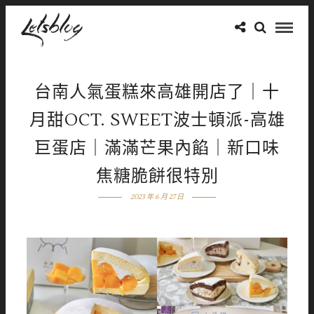
台南人氣蛋糕來高雄開店了｜十
月甜OCT. SWEET波士頓派-高雄
巨蛋店｜滿滿芒果內餡｜新口味
焦糖脆餅很特別
2023 年 6 月 27 日