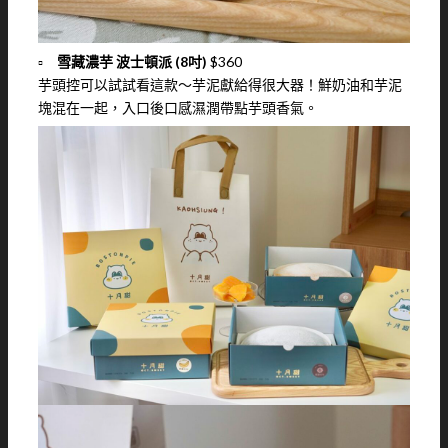
▫️
雪藏濃芋 波士頓派 (8吋)
$360
芋頭控可以試試看這款～芋泥獻給得很大器！鮮奶油和芋泥
塊混在一起，入口後口感濕潤帶點芋頭香氣。