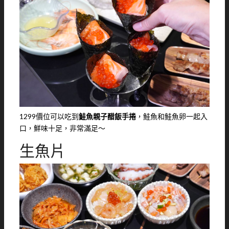
1299價位可以吃到
鮭魚親子醋飯手捲
，鮭魚和鮭魚卵一起入
口，鮮味十足，非常滿足～
生魚片