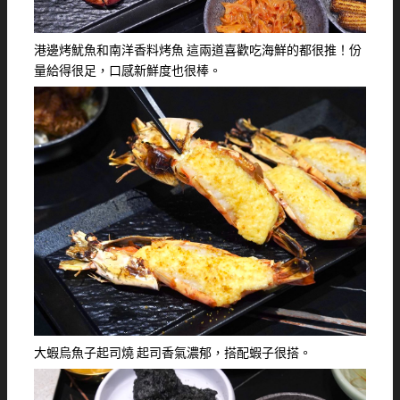
港邊烤魷魚和南洋香料烤魚 這兩道喜歡吃海鮮的都很推！份
量給得很足，口感新鮮度也很棒。
大蝦烏魚子起司燒 起司香氣濃郁，搭配蝦子很搭。