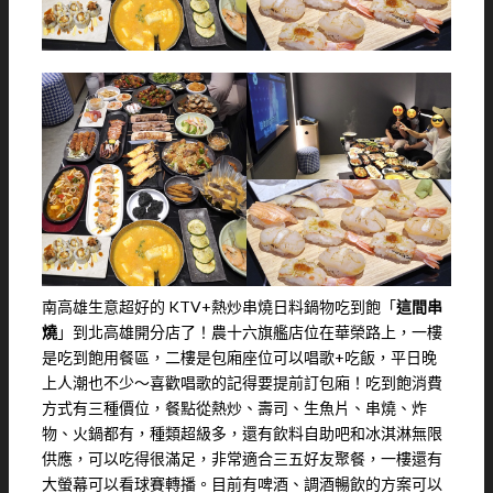
南高雄生意超好的 KTV+熱炒串燒日料鍋物吃到飽「
這間串
燒
」到北高雄開分店了！農十六旗艦店位在華榮路上，一樓
是吃到飽用餐區，二樓是包廂座位可以唱歌+吃飯，平日晚
上人潮也不少～喜歡唱歌的記得要提前訂包廂！吃到飽消費
方式有三種價位，餐點從熱炒、壽司、生魚片、串燒、炸
物、火鍋都有，種類超級多，還有飲料自助吧和冰淇淋無限
供應，可以吃得很滿足，非常適合三五好友聚餐，一樓還有
大螢幕可以看球賽轉播。目前有啤酒、調酒暢飲的方案可以