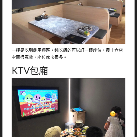
一樓是吃到飽用餐區，純吃飯的可以訂一樓座位，農十六店
空間很寬敞，座位席次很多。
KTV包廂