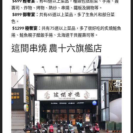
$699 輕奢宴：
有40道以上菜品，種類包括前菜、手捲、握
壽司、炸物、烤物、熱炒、串燒、鐵板及鍋物等。
$899 御奢宴：
共有65道以上菜品，多了生魚片和部分菜
色。
$1299 極奢宴：
共有75道以上菜品，多了很好吃的炙燒鮭魚
捲、鮭魚親子醋飯手捲、北海道干貝握壽司等。
這間串燒 農十六旗艦店