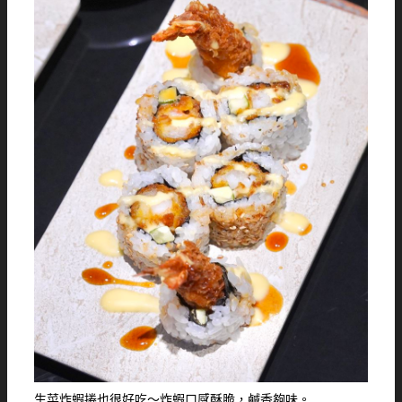
生菜炸蝦捲也很好吃～炸蝦口感酥脆，鹹香夠味。