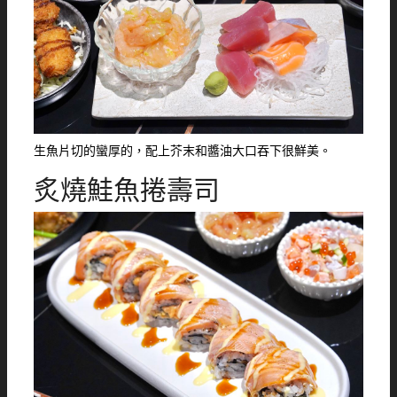
生魚片切的蠻厚的，配上芥末和醬油大口吞下很鮮美。
炙燒鮭魚捲壽司