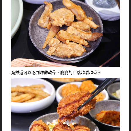
竟然還可以吃到炸雞軟骨，脆脆的口感越嚼越香。