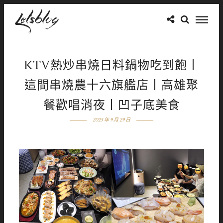
KTV熱炒串燒日料鍋物吃到飽丨
這間串燒農十六旗艦店丨高雄聚
餐歡唱消夜丨凹子底美食
2025 年 9 月 29 日