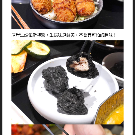
厚岸生蠔伍斯特醬，生蠔味道鮮美，不會有可怕的腥味！