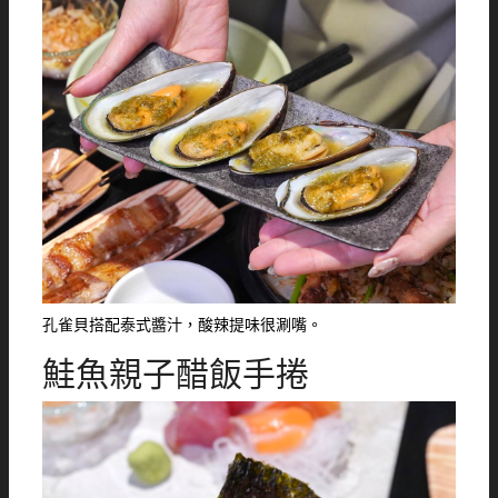
孔雀貝搭配泰式醬汁，酸辣提味很涮嘴。
鮭魚親子醋飯手捲