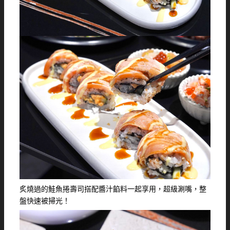
炙燒過的鮭魚捲壽司搭配醬汁餡料一起享用，超級涮嘴，整
盤快速被掃光！