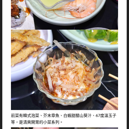
前菜有韓式泡菜、芥末章魚、白蝦甜醋山葵汁、67度溫玉子
等，是清爽開胃的小菜系列。