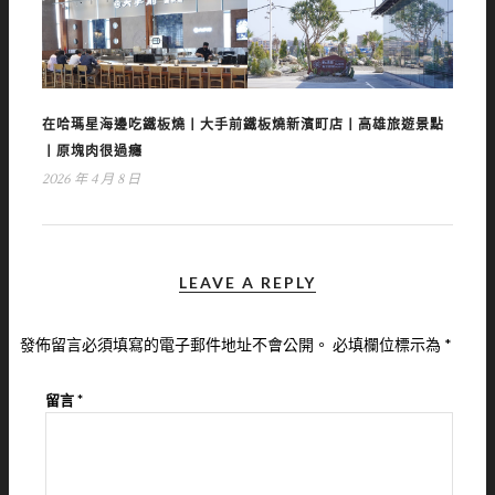
在哈瑪星海邊吃鐵板燒丨大手前鐵板燒新濱町店丨高雄旅遊景點
丨原塊肉很過癮
2026 年 4 月 8 日
LEAVE A REPLY
發佈留言必須填寫的電子郵件地址不會公開。
必填欄位標示為
*
留言
*