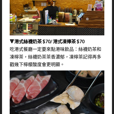
🔻港式絲襪奶茶 $70/ 港式凍檸茶 $70
吃港式餐廳一定要來點港味飲品：絲襪奶茶和
凍檸茶，絲襪奶茶茶香濃郁，凍檸茶記得再多
戳幾下檸檬酸度會更明顯。