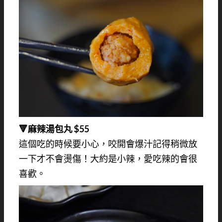
🔻麻辣湯包丸 $55
這個吃的時候要小心，咬開會爆汁記得稍微放
一下才不會燙傷！大約是小辣，愛吃辣的會很
喜歡。