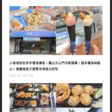
小琉球知名伴手禮海濤客丨鳳山文山門市新開幕丨超多種海味點
心丨焦糖烏魚子甜筒冰淇淋太好吃
2026 年 5 月 27 日