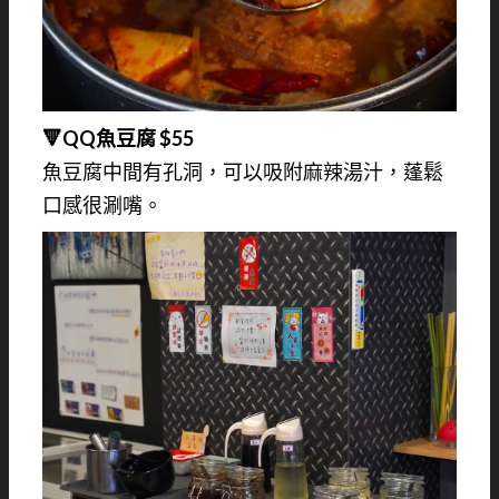
🔻QQ魚豆腐 $55
魚豆腐中間有孔洞，可以吸附麻辣湯汁，蓬鬆
口感很涮嘴。