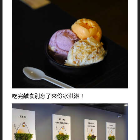
吃完鹹食別忘了來份冰淇淋！