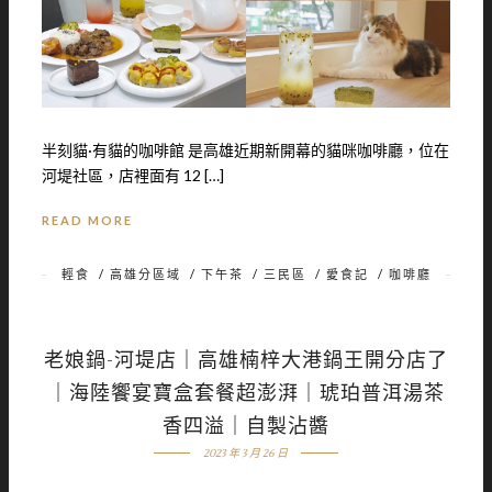
半刻貓·有貓的咖啡館 是高雄近期新開幕的貓咪咖啡廳，位在
河堤社區，店裡面有 12 […]
READ MORE
輕食
/
高雄分區域
/
下午茶
/
三民區
/
愛食記
/
咖啡廳
老娘鍋-河堤店｜高雄楠梓大港鍋王開分店了
｜海陸饗宴寶盒套餐超澎湃｜琥珀普洱湯茶
香四溢｜自製沾醬
2023 年 3 月 26 日