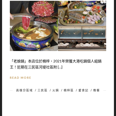
「老娘鍋」本店位於楠梓，2021年榮獲大港吃鍋個人組鍋
王！近期在三民區河堤社區附 […]
READ MORE
高雄分區域
/
三民區
/
火鍋
/
楠梓區
/
愛食記
/
晚餐