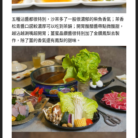
五種沾醬都很特別，沙茶多了一股很濃郁的柴魚香氣；茶香
松青醬口感較濃厚可以吃到茶韻；開胃酸醋醬帶點微酸甜，
越沾越涮嘴超開胃；薑蜜晶鑽醬很特別加了金鑽鳳梨去製
作，除了薑的香氣還有鳳梨的甜味。