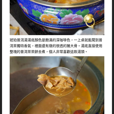
琥珀普洱湯湯底顏色是飽滿的深咖啡色，一上桌就能聞到普
洱茶獨特香氣，裡面還有燉的很透的豬大骨。湯底直接使用
整塊的普洱茶茶餅去煮，個人非常喜歡這款湯頭。