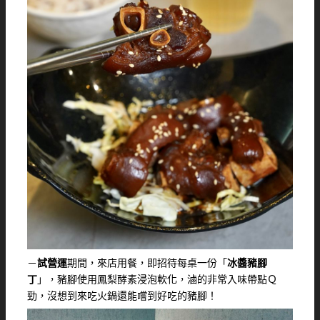
－
試營運
期間，來店用餐，即招待每桌一份「
冰醬豬腳
丁
」，豬腳使用鳳梨酵素浸泡軟化，滷的非常入味帶點Ｑ
勁，沒想到來吃火鍋還能嚐到好吃的豬腳！