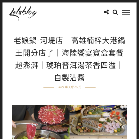
老娘鍋-河堤店｜高雄楠梓大港鍋
王開分店了｜海陸饗宴寶盒套餐
超澎湃｜琥珀普洱湯茶香四溢｜
自製沾醬
2023 年 3 月 26 日