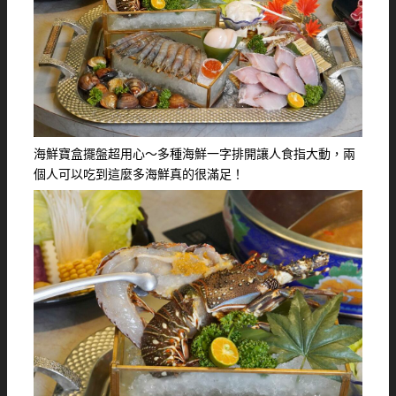
海鮮寶盒擺盤超用心～多種海鮮一字排開讓人食指大動，兩
個人可以吃到這麼多海鮮真的很滿足！