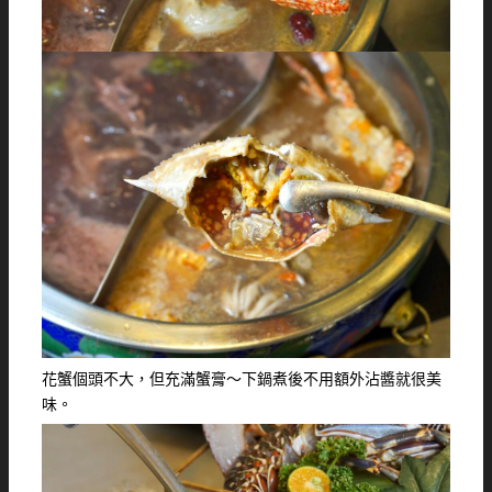
花蟹個頭不大，但充滿蟹膏～下鍋煮後不用額外沾醬就很美
味。