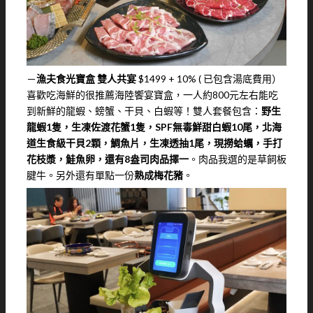
－
漁夫食光寶盒 雙人共宴
$1499 + 10% ( 已包含湯底費用）
喜歡吃海鮮的很推薦海陸饗宴寶盒，一人約800元左右能吃
到新鮮的龍蝦、螃蟹、干貝、白蝦等！雙人套餐包含：
野生
龍蝦1隻，生凍佐渡花蟹1隻，SPF無毒鮮甜白蝦10尾，北海
道生食級干貝2顆，鯛魚片，生凍透抽1尾，現撈蛤蠣，手打
花枝漿，鮭魚卵，還有8盎司肉品擇一
。肉品我選的是草飼板
腱牛。另外還有單點一份
熟成梅花豬
。