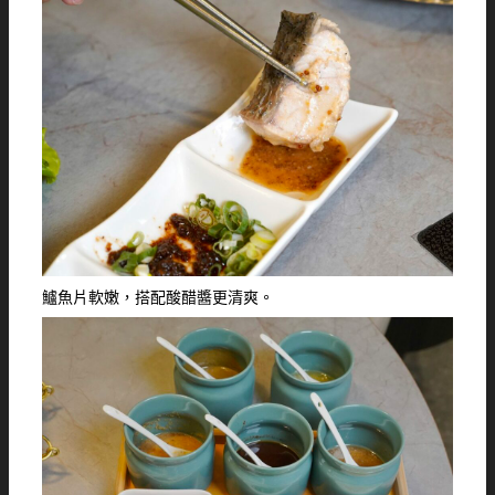
鱸魚片軟嫩，搭配酸醋醬更清爽。