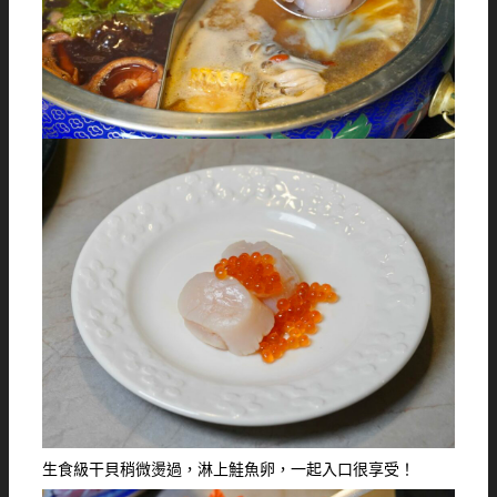
生食級干貝稍微燙過，淋上鮭魚卵，一起入口很享受！