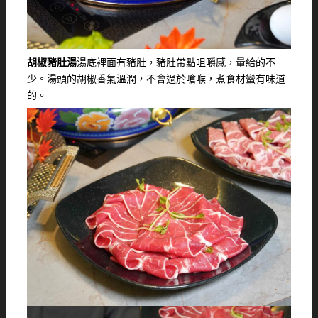
胡椒豬肚湯
湯底裡面有豬肚，豬肚帶點咀嚼感，量給的不
少。湯頭的胡椒香氣溫潤，不會過於嗆喉，煮食材蠻有味道
的。