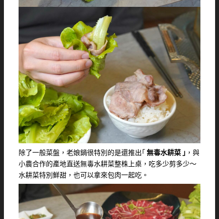
除了一般菜盤，老娘鍋很特別的是還推出｢
無毒水耕菜 ｣
，與
小農合作的產地直送無毒水耕菜整株上桌，吃多少剪多少～
水耕菜特別鮮甜，也可以拿來包肉一起吃。