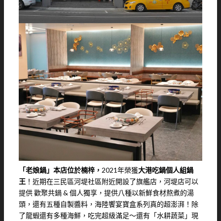
「老娘鍋」本店位於楠梓，
2021年榮獲
大港吃鍋個人組鍋
王
！近期在三民區河堤社區附近開設了旗艦店，河堤店可以
提供 歡聚共鍋 & 個人獨享，提供八種以新鮮食材熬煮的湯
頭，還有五種自製醬料，海陸饗宴寶盒系列真的超澎湃！除
了龍蝦還有多種海鮮，吃完超級滿足～還有「水耕蔬菜」現