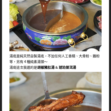
湯底是純天然自製湯底，不加任何人工香精、大骨粉、雞粉
等，另有４種純素湯頭～
湯底這次我選的是
胡椒豬肚湯 & 琥珀普洱湯