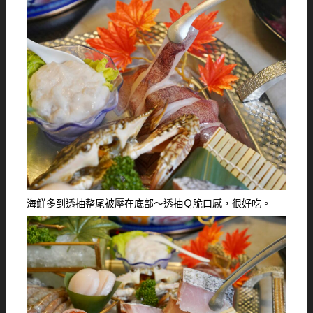
海鮮多到透抽整尾被壓在底部～透抽Ｑ脆口感，很好吃。