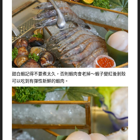
甜白蝦記得不要煮太久，否則蝦肉會老掉～蝦子變紅後剝殼
可以吃到有彈性新鮮的蝦肉。