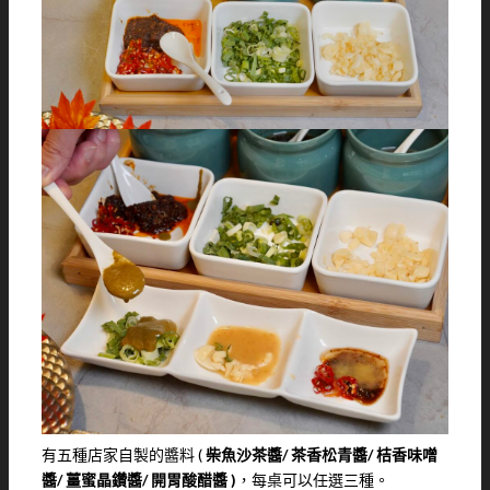
有五種店家自製的醬料 (
柴魚沙茶醬/ 茶香松青醬/ 桔香味噌
醬/ 薑蜜晶鑽醬/ 開胃酸醋醬 )
，每桌可以任選三種。