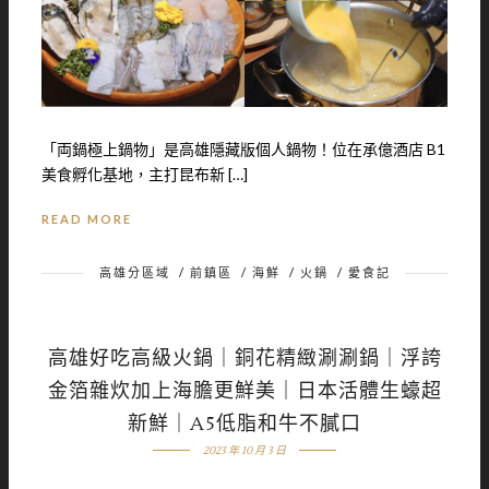
「両鍋極上鍋物」是高雄隱藏版個人鍋物！位在承億酒店 B1
美食孵化基地，主打昆布新 […]
READ MORE
高雄分區域
/
前鎮區
/
海鮮
/
火鍋
/
愛食記
高雄好吃高級火鍋｜銅花精緻涮涮鍋｜浮誇
金箔雜炊加上海膽更鮮美｜日本活體生蠔超
新鮮｜A5低脂和牛不膩口
2023 年 10 月 3 日