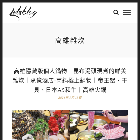
高雄雜炊
高雄隱藏版個人鍋物｜昆布湯頭現煮的鮮美
雜炊｜承億酒店-両鍋極上鍋物｜帝王蟹、干
貝、日本A5和牛｜高雄火鍋
2024 年 3 月 13 日