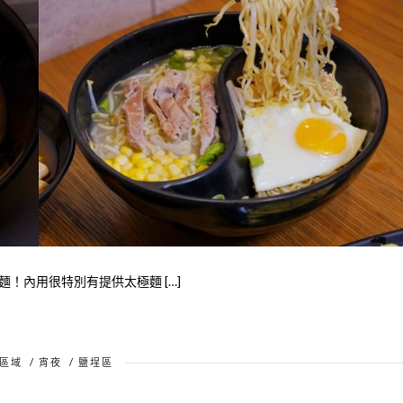
！內用很特別有提供太極麵 […]
區域
/
宵夜
/
鹽埕區