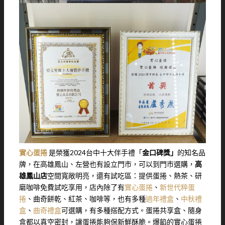
實心蛋捲
是榮獲2024台中十大伴手禮「
金口碑獎」
的知名品
牌，在高雄鳳山、左營也有設立門市，可以到門市選購，
高
雄鳳山店
空間寬敞明亮，還有試吃區：提供蛋捲、熱茶、研
磨咖啡免費試吃享用，店內除了有
實心蛋捲
、
新世代粹蛋
捲
、曲奇餅乾、紅茶、咖啡等，也有多種
過年禮盒
、
中秋禮
盒
、
曲奇禮盒
可選購，有多種搭配方式。蛋捲共享盒、隨身
盒都以真空密封，讓蛋捲能夠保新鮮酥脆。爆餡的實心蛋捲