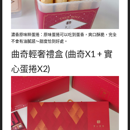
濃香原味粹蛋捲：原味蛋捲可以吃到蛋香，爽口酥脆，完全
不會有油膩感～甜度恰到好處。
曲奇輕奢禮盒 (曲奇X1 + 實
心蛋捲X2)