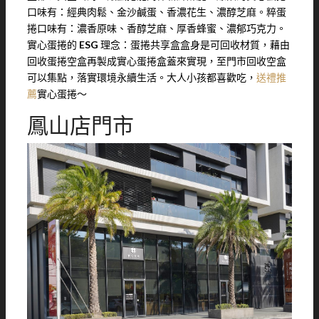
口味有：經典肉鬆、金沙鹹蛋、香濃花生、濃醇芝麻。粹蛋
捲口味有：濃香原味、香醇芝麻、厚香蜂蜜、濃郁巧克力。
實心蛋捲的
ESG
理念：蛋捲共享盒盒身是可回收材質，藉由
回收蛋捲空盒再製成實心蛋捲盒蓋來實現，至門市回收空盒
可以集點，落實環境永續生活。大人小孩都喜歡吃，
送禮推
薦
實心蛋捲～
鳳山店門市