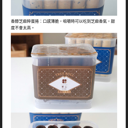
香醇芝麻粹蛋捲：口感薄脆，咀嚼時可以吃到芝麻香氣，甜
度不會太高。