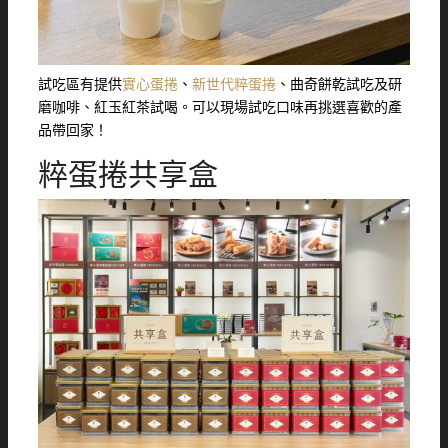
試吃區有提供
實心蛋捲
、
新世代粹蛋捲
、曲奇餅乾試吃及研
磨咖啡、紅玉紅茶試喝。可以現場試吃口味再挑選喜歡的產
品帶回家！
粹蛋捲共享盒