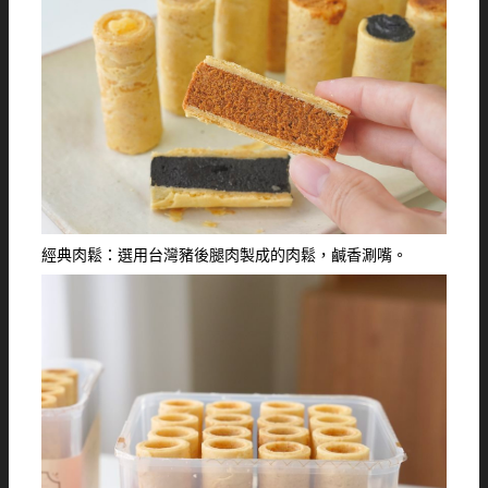
經典肉鬆：選用台灣豬後腿肉製成的肉鬆，鹹香涮嘴。