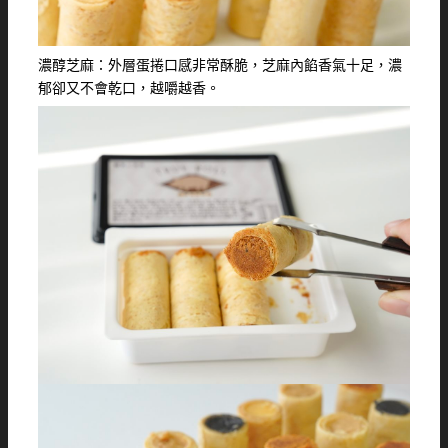
濃醇芝麻：外層蛋捲口感非常酥脆，芝麻內餡香氣十足，濃
郁卻又不會乾口，越嚼越香。