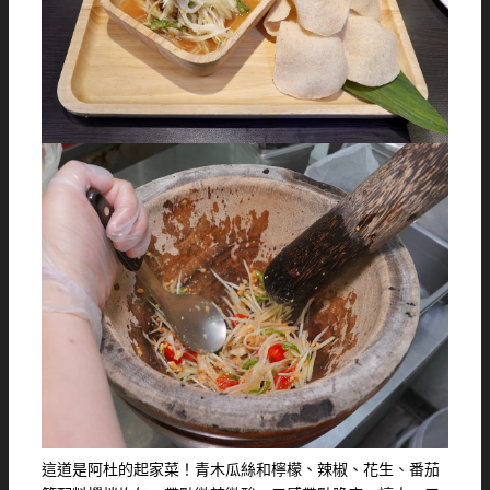
這道是阿杜的起家菜！青木瓜絲和檸檬、辣椒、花生、番茄