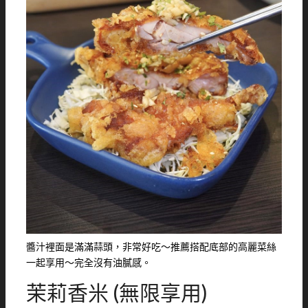
醬汁裡面是滿滿蒜頭，非常好吃～推薦搭配底部的高麗菜絲
一起享用～完全沒有油膩感。
茉莉香米 (無限享用)