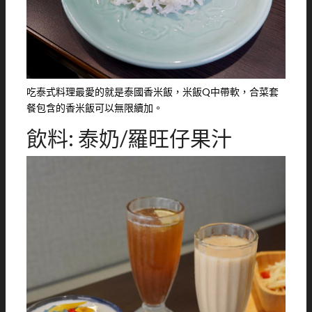
吃泰式料理最愛的就是泰國香米飯，米飯Q中帶軟，合菜套
餐包含的香米飯可以無限續加。
飲料: 泰奶/羅旺仔果汁