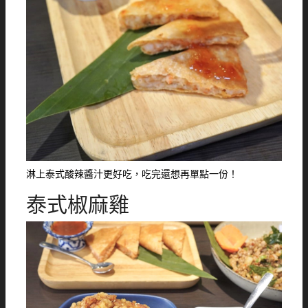
淋上泰式酸辣醬汁更好吃，吃完還想再單點一份！
泰式椒麻雞