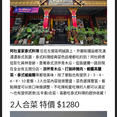
阿杜皇家泰式料理
位在左營區明誠路上，外觀和擺設都充滿
濃濃泰式氛圍，泰式料理經典菜色這裡都吃的到！阿杜師傅
從彰化員林發跡，靠著泰式涼拌青木瓜，從路邊攤一路到現
在全台有五間分店。
涼拌青木瓜、打拋碎豬肉、蝦醬高麗
菜、泰式椒麻雞
等都很美味，除了單點也有提供 2、3、4、
6、8、10 套餐，2人合菜內容就很豐盛，菜色選擇豐富，餐
點辣度可以依口味做調整，不吃辣和愛吃辣的人都可以滿足
～也有提供蔬食(五辛素)合菜，喜歡吃泰式料理的趕快收藏！
2人合菜 特價 $1280