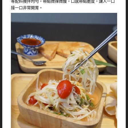
等配料攪拌均勻，帶點微辣微酸，口感帶點脆度，讓人一口
接一口非常開胃。