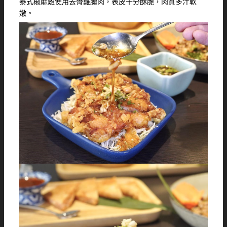
泰式椒麻雞使用去骨雞腿肉，表皮十分酥脆，肉質多汁軟
嫩。