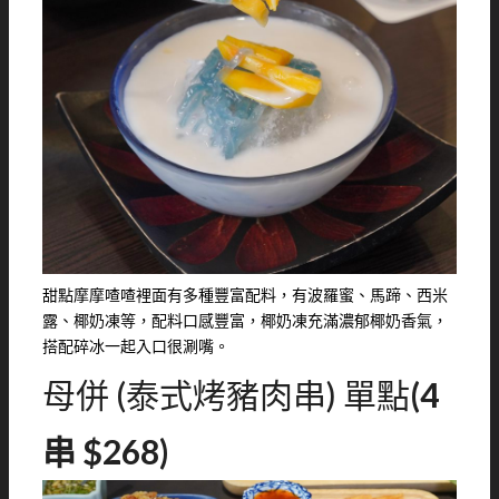
甜點摩摩喳喳裡面有多種豐富配料，有波羅蜜、馬蹄、西米
露、椰奶凍等，配料口感豐富，椰奶凍充滿濃郁椰奶香氣，
搭配碎冰一起入口很涮嘴。
母併 (泰式烤豬肉串) 單點
(4
串 $268)