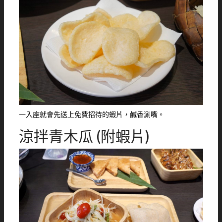
一入座就會先送上免費招待的蝦片，鹹香涮嘴。
涼拌青木瓜 (附蝦片)