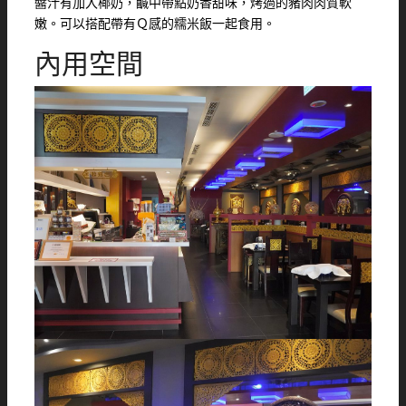
醬汁有加入椰奶，鹹中帶點奶香甜味，烤過的豬肉肉質軟
嫩。可以搭配帶有Ｑ感的糯米飯一起食用。
內用空間