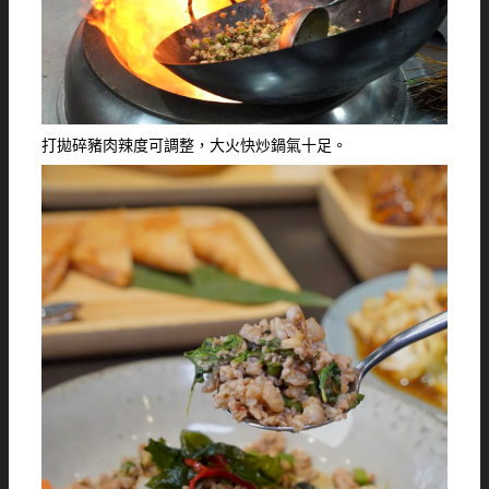
打拋碎豬肉辣度可調整，大火快炒鍋氣十足。