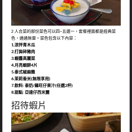
2 人合菜的部份菜色可以四~五選一，套餐裡面都是經典菜
色，通通無雷。菜色包含以下內容：
1.涼拌青木瓜
2.打拋碎豬肉
3.蝦醬高麗菜
4.月亮蝦餅4片
5.泰式椒麻雞
6.茉莉香米(無限享用)
7.飲料: 泰奶/羅旺仔果汁(任選2杯)
8.甜點
:
亞達仔西米露
招待蝦片