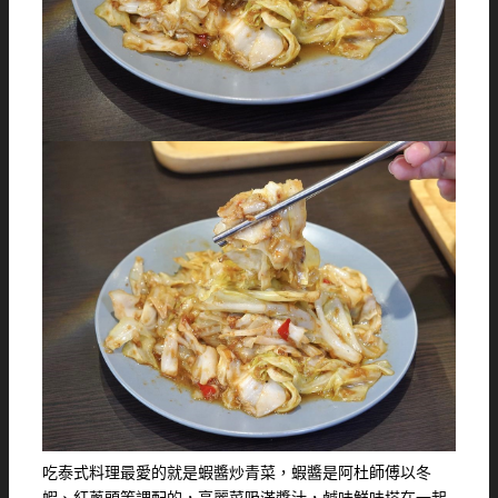
吃泰式料理最愛的就是蝦醬炒青菜，蝦醬是阿杜師傅以冬
蝦、紅蔥頭等調配的，高麗菜吸滿醬汁，鹹味鮮味搭在一起