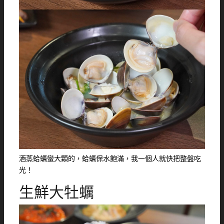
酒蒸蛤蠣蠻大顆的，蛤蠣保水飽滿，我一個人就快把整盤吃
光！
生鮮大牡蠣