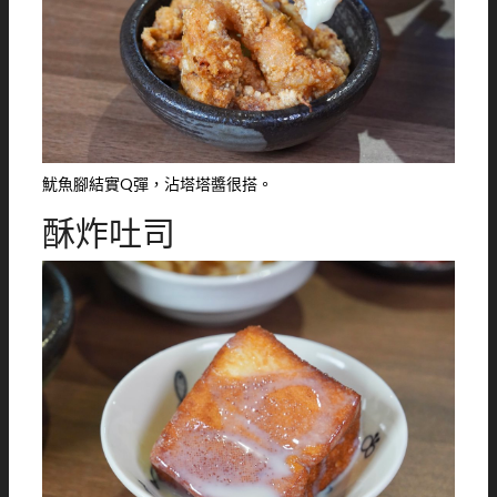
魷魚腳結實Q彈，沾塔塔醬很搭。
酥炸吐司