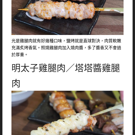
光是雞腿肉就有好幾種口味，鹽烤就是直球對決，肉質軟嫩
充滿炙烤香氣。照燒雞腿肉加入燒肉醬，多了醬香又不會過
於厚重。
明太子雞腿肉／塔塔醬雞腿
肉