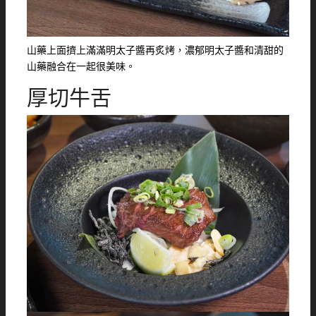
山藥上面擠上滿滿明太子醬再炙烤，濃郁明太子醬和清甜的
山藥融合在一起很美味。
厚切牛舌