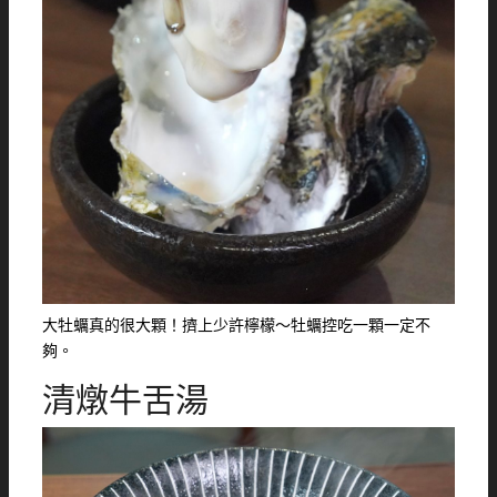
大牡蠣真的很大顆！擠上少許檸檬～牡蠣控吃一顆一定不
夠。
清燉牛舌湯