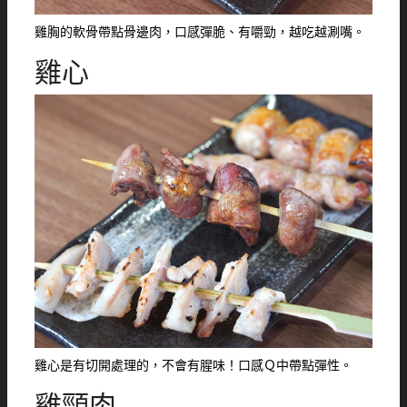
雞胸的軟骨帶點骨邊肉，口感彈脆、有嚼勁，越吃越涮嘴。
雞心
雞心是有切開處理的，不會有腥味！口感Ｑ中帶點彈性。
雞頸肉