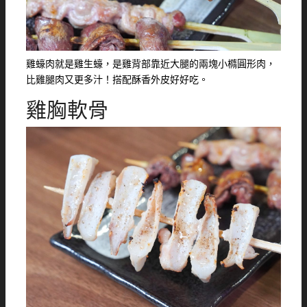
雞蠔肉就是雞生蠔，是雞背部靠近大腿的兩塊小橢圓形肉，
比雞腿肉又更多汁！搭配酥香外皮好好吃。
雞胸軟骨