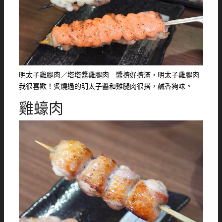
明太子雞腿肉／塔塔醬雞腿肉 醬擠好擠滿，明太子雞腿肉
我很喜歡！炙燒過的明太子醬和雞腿肉很搭，鹹香夠味。
雞蠔肉