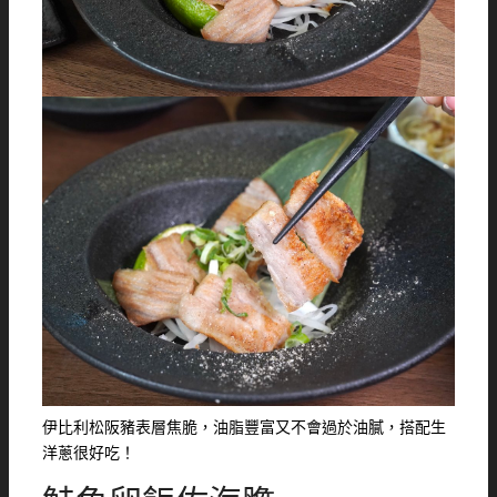
伊比利松阪豬表層焦脆，油脂豐富又不會過於油膩，搭配生
洋蔥很好吃！