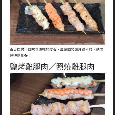
直火炭烤可以吃到濃郁的炭香，串燒肉類處理得不錯，熟度
烤得剛剛好。
鹽烤雞腿肉／照燒雞腿肉