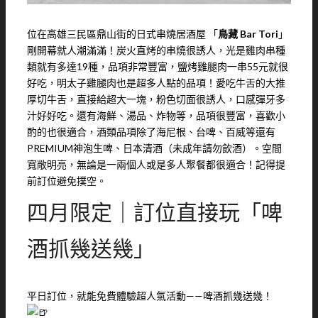
位在高雄三民區鼎山街的日式串燒居酒屋 「
鳥藏 Bar Tori
」
剛開幕就人潮滿滿！炭火直烤的串燒很誘人，光是雞肉串種
類就有多達19種，品項非常豐富，鹽烤雞腿肉一串55元就很
好吃，明太子雞腿肉也是超多人點的品項！愛吃牛舌的大推
厚切牛舌，直接給超大一塊，粉色切面很誘人，口感彈牙多
汁好好吃。還有海鮮、湯品、炸物等，品項很豐富，喜歡小
酌的也很適合，酒類品項除了海尼根、台啤、百威等還有
PREMIUM神泡生啤、日本清酒（未成年請勿飲酒）。空間
寬敞明亮，無論是一兩個人或是多人聚餐都很適合！記得提
前訂位避免撲空。
四月限定｜訂位直接玩「啤
酒抓幾送幾」
平日訂位，就能免費體驗超人氣活動——啤酒抓幾送幾！