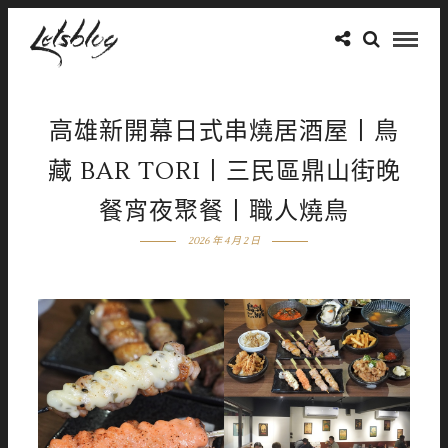
高雄新開幕日式串燒居酒屋丨鳥
藏 BAR TORI丨三民區鼎山街晚
餐宵夜聚餐丨職人燒鳥
2026 年 4 月 2 日