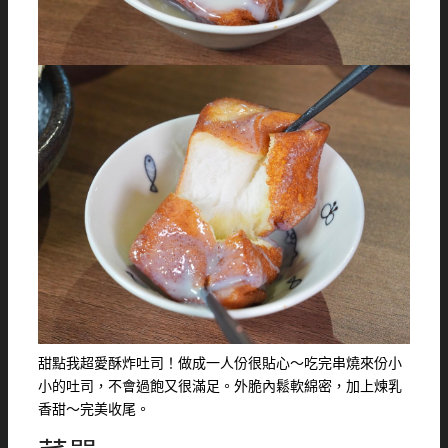
甜點我超愛酥炸吐司！做成一人份很貼心～吃完串燒來份小
小的吐司，不會過飽又很滿足。外脆內鬆軟綿密，加上煉乳
香甜～完美收尾。