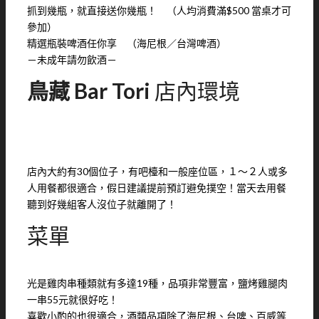
抓到幾瓶，就直接送你幾瓶！ （人均消費滿$500 當桌才可
參加）
精選瓶裝啤酒任你享 （海尼根／台灣啤酒）
－未成年請勿飲酒－
鳥藏 Bar Tori
店內環境
店內大約有30個位子，有吧檯和一般座位區，１～２人或多
人用餐都很適合，假日建議提前預訂避免撲空！當天去用餐
聽到好幾組客人沒位子就離開了！
菜單
光是雞肉串種類就有多達19種，品項非常豐富，鹽烤雞腿肉
一串55元就很好吃！
喜歡小酌的也很適合，酒類品項除了海尼根、台啤、百威等