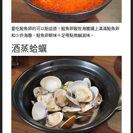
愛吃鮭魚卵的可以點這道！鮭魚卵飯佐海膽鋪上滿滿鮭魚卵
和少許海膽，鮭魚卵鮮味十足帶點微鹹滋味。
酒蒸蛤蠣