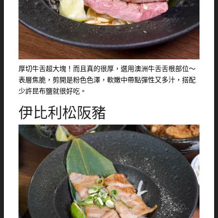
厚切牛舌超大塊！而且真的很厚，選用澳洲牛舌舌根部位～
表層焦脆，剪開是粉色色澤，軟嫩中帶點彈性又多汁，搭配
少許昆布鹽就很好吃。
伊比利松阪豬