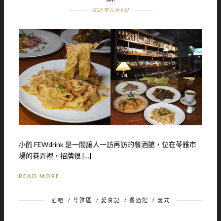
2025 年 11 月 8 日
小酌 FEWdrink 是一間讓人一訪再訪的餐酒館，位在苓雅市
場的巷弄裡，招牌很 […]
READ MORE
酒吧
/
苓雅區
/
愛食記
/
餐酒館
/
義式