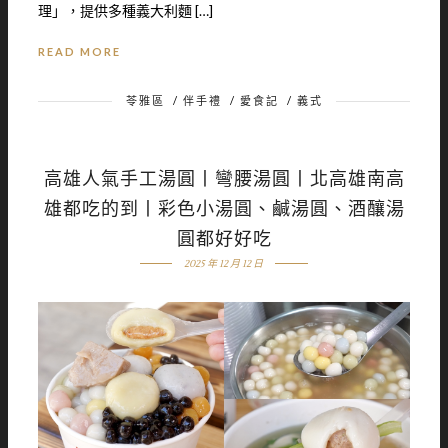
理」，提供多種義大利麵 […]
READ MORE
苓雅區
/
伴手禮
/
愛食記
/
義式
高雄人氣手工湯圓丨彎腰湯圓丨北高雄南高
雄都吃的到丨彩色小湯圓、鹹湯圓、酒釀湯
圓都好好吃
2025 年 12 月 12 日