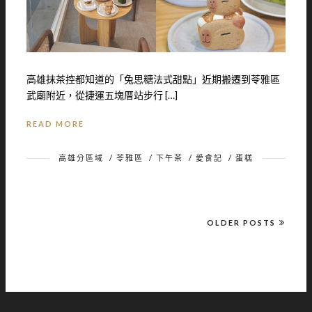
高雄抹茶控都知道的「兔思糖法式甜點」近期搬遷到苓雅區
武廟附近，從捷運五塊厝站步行 […]
READ MORE
高雄分區域
/
苓雅區
/
下午茶
/
愛食記
/
蛋糕
OLDER POSTS