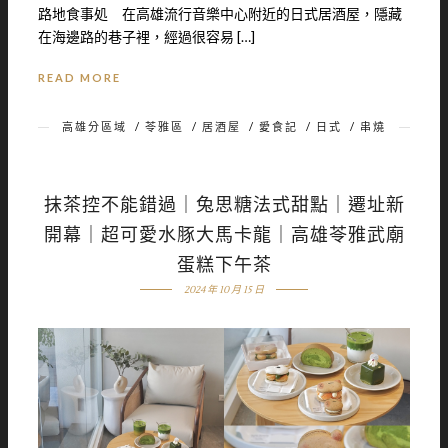
路地食事処 在高雄流行音樂中心附近的日式居酒屋，隱藏
在海邊路的巷子裡，經過很容易 […]
READ MORE
高雄分區域
/
苓雅區
/
居酒屋
/
愛食記
/
日式
/
串燒
抹茶控不能錯過｜兔思糖法式甜點｜遷址新
開幕｜超可愛水豚大馬卡龍｜高雄苓雅武廟
蛋糕下午茶
2024 年 10 月 15 日