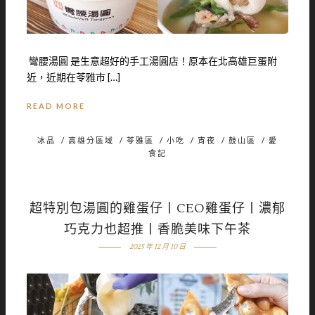
彎腰湯圓 是生意超好的手工湯圓店！原本在北高雄巨蛋附
近，近期在苓雅市 […]
READ MORE
冰品
/
高雄分區域
/
苓雅區
/
小吃
/
宵夜
/
鼓山區
/
愛
食記
超特別包湯圓的雞蛋仔丨CEO雞蛋仔丨濃郁
巧克力也超推丨香脆美味下午茶
2025 年 12 月 10 日