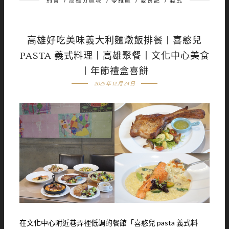
約會
/
高雄分區域
/
苓雅區
/
愛食記
/
義式
高雄好吃美味義大利麵燉飯排餐丨喜憨兒
PASTA 義式料理丨高雄聚餐丨文化中心美食
丨年節禮盒喜餅
2025 年 12 月 24 日
在文化中心附近巷弄裡低調的餐館「喜憨兒 pasta 義式料