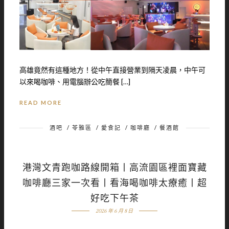
高雄竟然有這種地方！從中午直接營業到隔天凌晨，中午可
以來喝咖啡、用電腦辦公吃簡餐 […]
READ MORE
酒吧
/
苓雅區
/
愛食記
/
咖啡廳
/
餐酒館
港灣文青跑咖路線開箱丨高流園區裡面寶藏
咖啡廳三家一次看丨看海喝咖啡太療癒丨超
好吃下午茶
2026 年 6 月 8 日