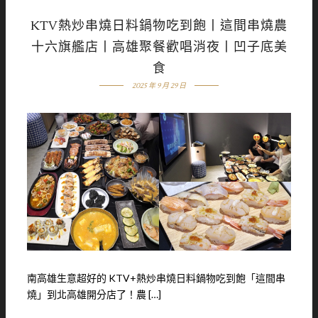
KTV熱炒串燒日料鍋物吃到飽丨這間串燒農
十六旗艦店丨高雄聚餐歡唱消夜丨凹子底美
食
2025 年 9 月 29 日
南高雄生意超好的 KTV+熱炒串燒日料鍋物吃到飽「這間串
燒」到北高雄開分店了！農 […]