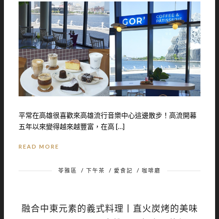
平常在高雄很喜歡來高雄流行音樂中心這邊散步！高流開幕
五年以來變得越來越豐富，在高 […]
READ MORE
苓雅區
/
下午茶
/
愛食記
/
咖啡廳
融合中東元素的義式料理丨直火炭烤的美味