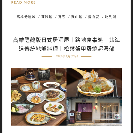
READ MORE
高雄分區域
/
苓雅區
/
宵夜
/
鼓山區
/
愛食記
/
吃到飽
高雄隱藏版日式居酒屋丨路地食事処丨北海
道傳統地爐料理丨松葉蟹甲羅燒超濃郁
2025 年 7 月 30 日