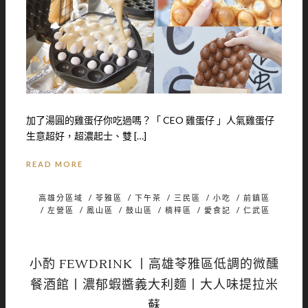
加了湯圓的雞蛋仔你吃過嗎？「 CEO 雞蛋仔 」人氣雞蛋仔
生意超好，超濃起士、雙 […]
READ MORE
高雄分區域
/
苓雅區
/
下午茶
/
三民區
/
小吃
/
前鎮區
/
左營區
/
鳳山區
/
鼓山區
/
楠梓區
/
愛食記
/
仁武區
小酌 FEWDRINK 丨高雄苓雅區低調的微醺
餐酒館丨濃郁蝦醬義大利麵丨大人味提拉米
蘇