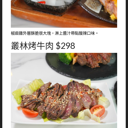
椒麻雞外層酥脆很大塊，淋上醬汁帶點酸辣口味。
叢林烤牛肉 $298