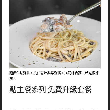
麵條帶點彈性，扒住醬汁非常涮嘴，搭配綜合菇一起吃很好
吃。
點主餐系列 免費升級套餐