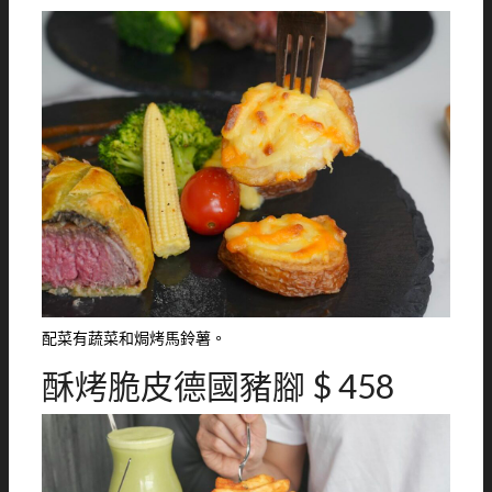
配菜有蔬菜和焗烤馬鈴薯。
酥烤脆皮德國豬腳 $ 458