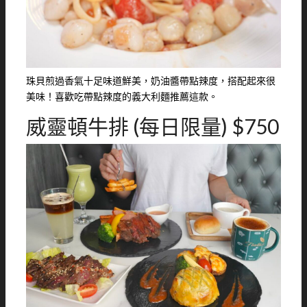
珠貝煎過香氣十足味道鮮美，奶油醬帶點辣度，搭配起來很
美味！喜歡吃帶點辣度的義大利麵推薦這款。
威靈頓牛排 (每日限量) $750