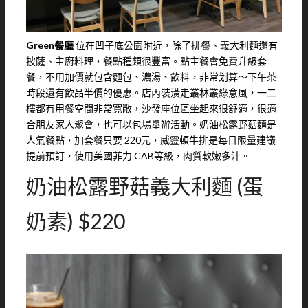
Green餐廳
位在凹子底公園附近，除了排餐、義大利麵還有
披薩、主廚料理，餐點種類很豐富。點主餐會免費升級套
餐，不用加價就包含麵包、濃湯、飲料，非常划算～下午茶
時段還有飲品半價的優惠。店內裝潢走叢林叢綠意風，一二
樓都有用餐空間非常寬敞，沙發座位區坐起來很舒適，很適
合朋友家人聚會，也可以包場舉辦活動。奶油松露野菇麵是
人氣餐點，加套餐只要 220元，威靈頓牛排是每日限量建議
提前預訂，使用美國菲力 CAB等級，肉質軟嫩多汁。
奶油松露野菇義大利麵 (蛋
奶素) $220