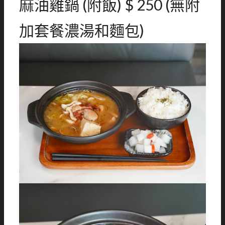
麻油雞鍋 (附飯) $ 250 (無附
加套餐濃湯和麵包)