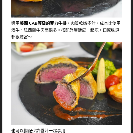
選用
美國 CAB等級的菲力牛排
，肉質軟嫩多汁，成本比使用
澳牛、紐西蘭牛肉高很多。搭配外層酥皮一起吃，口感味道
都很豐富～
也可以搭配少許醬汁一起享用。