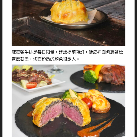
威靈頓牛排是每日限量，建議提前預訂。酥皮裡面包裹著松
露蘑菇醬，切面粉嫩的顏色很誘人。