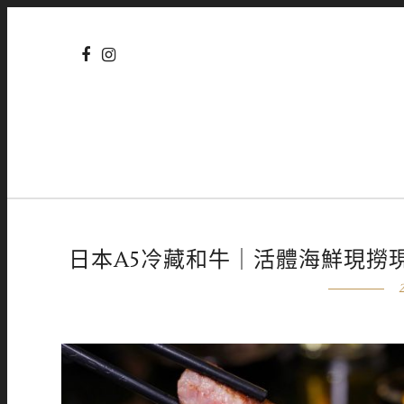
日本A5冷藏和牛｜活體海鮮現撈