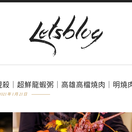
現殺｜超鮮龍蝦粥｜高雄高檔燒肉｜明燒
2021 年 1 月 21 日