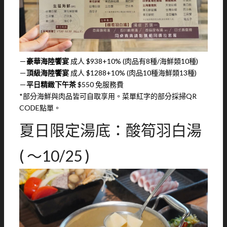
－
豪華海陸饗宴
成人 $938+10% (肉品有8種/海鮮類10種)
－
頂級海陸饗宴
成人 $1288+10% (肉品10種海鮮類13種)
－
平日精緻下午茶
$550 免服務費
*部分海鮮與肉品皆可自取享用。菜單紅字的部分採掃QR
CODE點單。
夏日限定湯底：酸筍羽白湯
( ～10/25 )