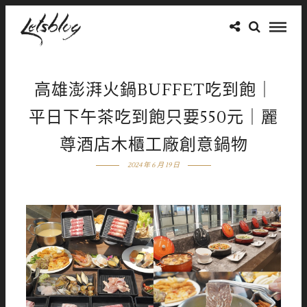
高雄澎湃火鍋BUFFET吃到飽｜
平日下午茶吃到飽只要550元｜麗
尊酒店木櫃工廠創意鍋物
2024 年 6 月 19 日