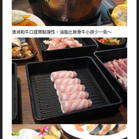
澳洲和牛口感帶點彈性，油脂比無骨牛小排少一些～