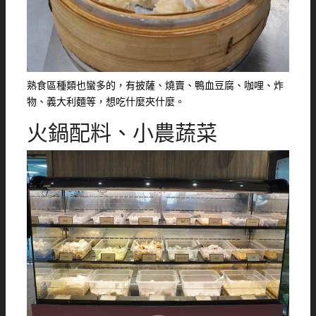
熟食區種類也蠻多的，有披薩、燒賣、鴨血豆腐、咖哩、炸
物、義大利麵等，想吃什麼夾什麼。
火鍋配料、小農蔬菜