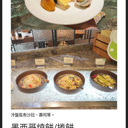
冷盤區有沙拉、壽司等。
墨西哥燒餅/捲餅