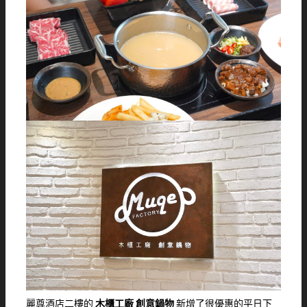
麗尊酒店二樓的
木櫃工廠 創意鍋物
新增了很優惠的平日下