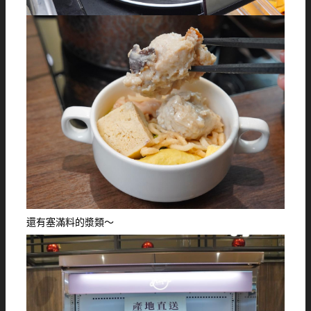
還有塞滿料的漿類～