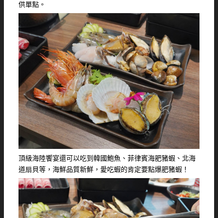
供單點。
頂級海陸饗宴還可以吃到韓國鮑魚、菲律賓海肥豬蝦、北海
道扇貝等，海鮮品質新鮮，愛吃蝦的肯定要點爆肥豬蝦！