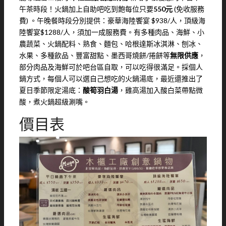
午茶時段！火鍋加上自助吧吃到飽每位只要
550元
(免收服務
費) 。午晚餐時段分別提供：豪華海陸饗宴 $938/人，頂級海
陸饗宴$1288/人，須加一成服務費。有多種肉品、海鮮、小
農蔬菜、火鍋配料、熟食、麵包、哈根達斯冰淇淋、刨冰、
水果、多種飲品、豐富甜點、墨西哥燒餅/捲餅等
無限供應
，
部分肉品及海鮮可於吧台區自取，可以吃得很滿足。採個人
鍋方式，每個人可以選自己想吃的火鍋湯底，最近還推出了
夏日季節限定湯底：
酸筍羽白湯
，雞高湯加入酸白菜帶點微
酸，煮火鍋超級涮嘴。
價目表