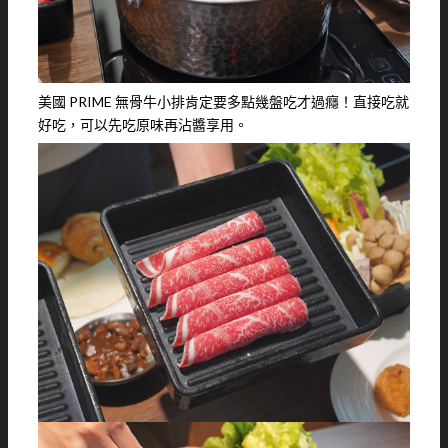
美國 PRIME 無骨牛小排肯定要多點幾盤吃才過癮！直接吃就
好吃，可以先吃原味再沾醬享用。