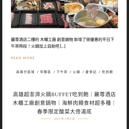
麗尊酒店二樓的 木櫃工廠 創意鍋物 新增了很優惠的平日下
午茶時段！火鍋加上自助吧 […]
READ MORE
高雄分區域
/
苓雅區
/
下午茶
/
火鍋
/
愛食記
/
吃到飽
高雄超澎湃火鍋BUFFET吃到飽｜麗尊酒店
木櫃工廠創意鍋物｜海鮮肉類食材超多種｜
春季限定酸菜大骨湯底
2023 年 3 月 8 日