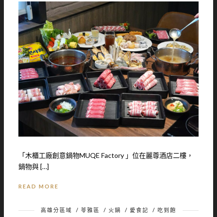
「木櫃工廠創意鍋物MUQE Factory 」位在麗尊酒店二樓，
鍋物與 […]
READ MORE
高雄分區域
/
苓雅區
/
火鍋
/
愛食記
/
吃到飽