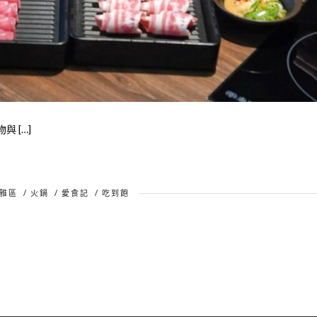
與 […]
雅區
/
火鍋
/
愛食記
/
吃到飽