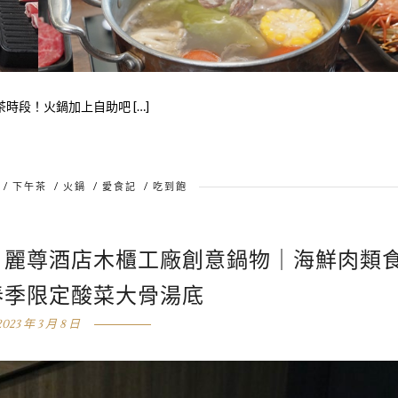
時段！火鍋加上自助吧 […]
/
下午茶
/
火鍋
/
愛食記
/
吃到飽
飽｜麗尊酒店木櫃工廠創意鍋物｜海鮮肉類
春季限定酸菜大骨湯底
2023 年 3 月 8 日