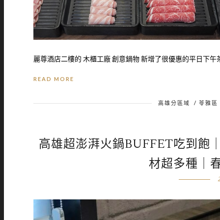
麗尊酒店二樓的 木櫃工廠 創意鍋物 新增了很優惠的平日下午茶
READ MORE
高雄分區域
/
苓雅區
高雄超澎湃火鍋BUFFET吃到
材超多種｜