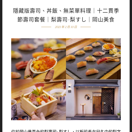
隱藏版壽司、丼飯、無菜單料理｜十二貫季
節壽司套餐｜梨壽司-梨すし｜岡山美食
2021 年 2 月 10 日
位於岡山巷弄內的梨壽司- 梨すし，以板前長女兒名中的梨字