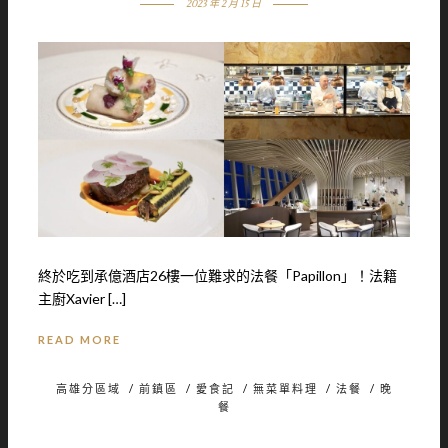
2023 年 2 月 15 日
終於吃到承億酒店26樓一位難求的法餐「Papillon」！法籍
主廚Xavier […]
READ MORE
高雄分區域
/
前鎮區
/
愛食記
/
無菜單料理
/
法餐
/
晚
餐