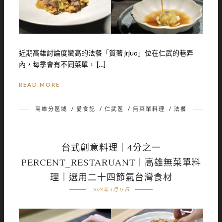
近期高雄討論度蠻高的法餐「質著 jrjuo」位在仁武的巷弄
內，每季會有不同菜單， […]
READ MORE
高雄分區域
/
愛食記
/
仁武區
/
無菜單料理
/
法餐
台式創意料理｜4分之一
PERCENT_RESTARUANT｜高雄無菜單料
理｜選用二十四節氣台灣食材
2023 年 3 月 15 日