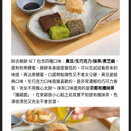
綜合蕨餅 SET 包含四種口味：
黃豆/生巧克力/抹茶/黑芝麻
，
還有附黑糖蜜。蕨餅本身甜度蠻低的，可以先試試看原本的
味道，再沾黑糖蜜。口感帶點彈性又不會太Ｑ硬，黃豆是經
典口味。生巧克力口味我蠻喜歡的，是非常濃郁的巧可力香
氣，完全不用擔心太甜～ 抹茶口味選用的是
京都有機抹茶
「播磨園」，在來鄰居小心點之前其實不知道有機抹茶，色
澤很漂亮又完全不會苦澀。