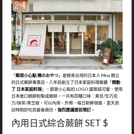
「
鄰居小心點 隣のおやつ
」是嫁來台灣的日本人 Mina 開立
的日式蕨餅專賣店，八年前創立了日本家庭料理餐廳「
開動
了 日本家庭料理
」，鄰居小心點的 LOGO 圖案超可愛，使用
日本進口蕨餅粉製成蕨餅，一共有四種口味：黃豆/生巧克
力/抹茶/黑芝麻，可以內用、外帶，每日新鮮現做，當天到
訪時剛好吃到最後兩份，
強烈建議提前預訂
。
內用日式綜合蕨餅 SET $