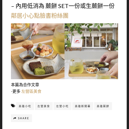
– 內用低消為 蕨餅 SET一份或生蕨餅一份
鄰居小心點臉書粉絲團
本篇為合作文章
-更多
左營區美食
高雄小吃
左營美食
左營小吃
高雄新開幕
高雄蕨餅
SHARE