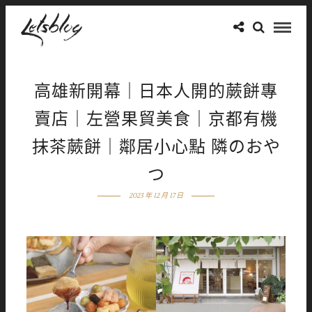
高雄新開幕｜日本人開的蕨餅專
賣店｜左營果貿美食｜京都有機
抹茶蕨餅｜鄰居小心點 隣のおや
つ
2023 年 12 月 17 日