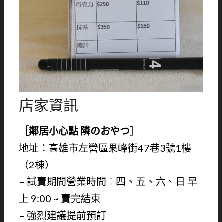
店家資訊
［鄰居小心點
隣のおやつ
］
地址：高雄市左營區果峰街47巷3號1樓
（2棟）
– 試賣期間營業時間：四、五、六、日 早
上 9:00 ~ 賣完結束
– 強烈建議提前預訂