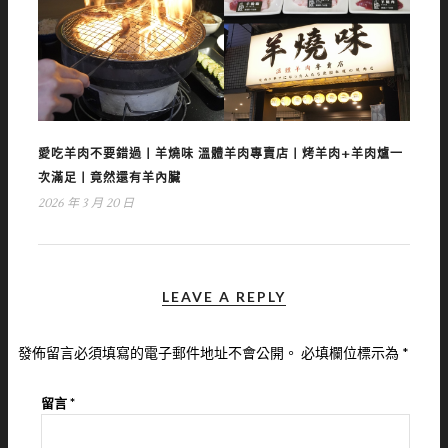
愛吃羊肉不要錯過丨羊燒味 溫體羊肉專賣店丨烤羊肉+羊肉爐一
次滿足丨竟然還有羊內臟
2026 年 3 月 20 日
LEAVE A REPLY
發佈留言必須填寫的電子郵件地址不會公開。
必填欄位標示為
*
留言
*