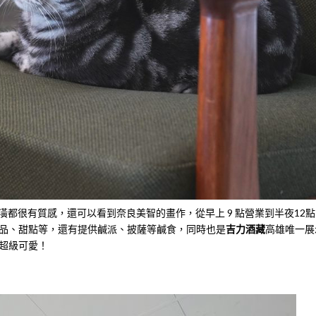
都很有質感，還可以看到奈良美智的畫作，從早上 9 點營業到半夜12點
品、甜點等，還有提供鹹派、披薩等鹹食，同時也是
吉力酒藏
高雄唯一展
超級可愛！