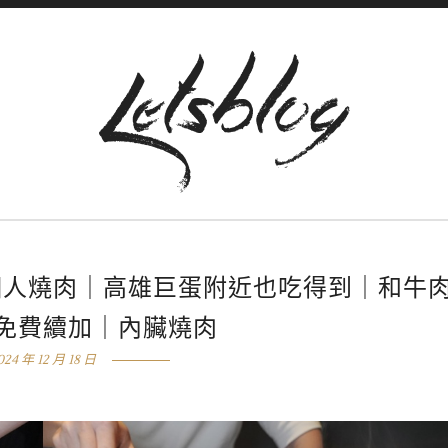
SE-個人燒肉｜高雄巨蛋附近也吃得到｜和牛
免費續加｜內臟燒肉
024 年 12 月 18 日