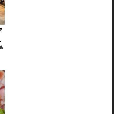
座
牛
夜