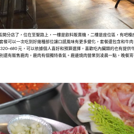
區開分店了，位在至聖路上，一樓是飲料販賣機，二樓是座位區，有吧檯
套餐可以一次吃到好幾種部位讓口感風味有更多變化，套餐還包含和牛肉
20~680 元，可以依據個人喜好和預算選擇，喜歡吃內臟類的也有提供
別還有販售鹿肉，鹿肉有個獨特香氣。鹿邊燒肉營業到凌晨一點，晚餐宵