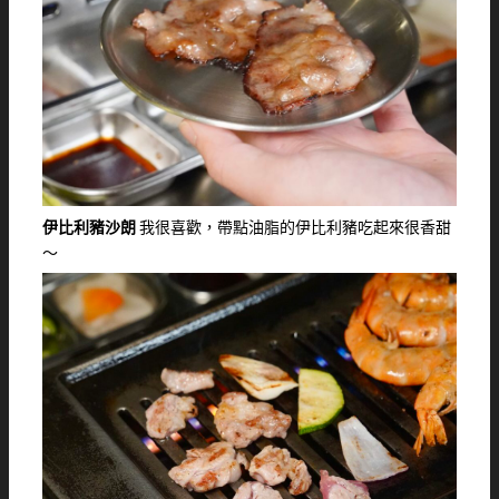
伊比利豬沙朗
我很喜歡，帶點油脂的伊比利豬吃起來很香甜
～