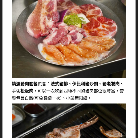
精選豬肉套餐
包含：
法式豬排、伊比利豬沙朗、豬老饕肉、
手切松阪肉
，可以一次吃到四種不同的豬肉部位很豐富，套
餐包含白飯(可免費續一次)、小菜無限續。