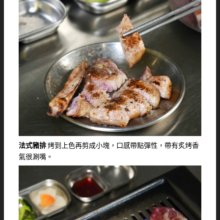
法式豬排
烤到上色再剪成小塊，口感帶點彈性，帶有炙烤香
氣很涮嘴。