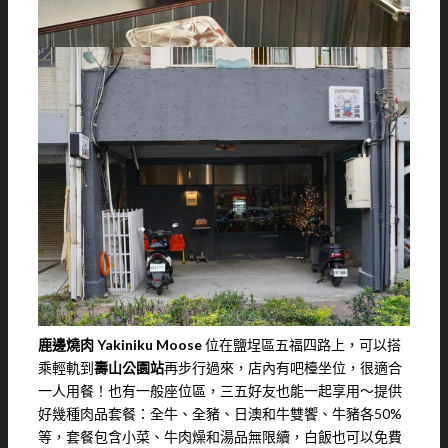
鹿邊燒肉 Yakiniku Moose
位在鹽埕區五福四路上，可以搭
乘輕軌到
壽山公園站
再步行過來，店內有吧檯坐位，很適合
一人用餐！也有一般座位區，三五好友也能一起享用～提供
好幾種肉品套餐：全牛、全豬、日澳和牛雙饗、牛豬各50%
等，套餐包含小菜、牛肉燥和湯品無限續，白飯也可以免費