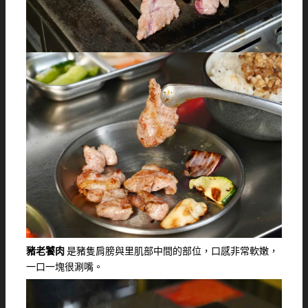
豬老饕肉
是豬隻肩膀與里肌部中間的部位，口感非常軟嫩，
一口一塊很涮嘴。