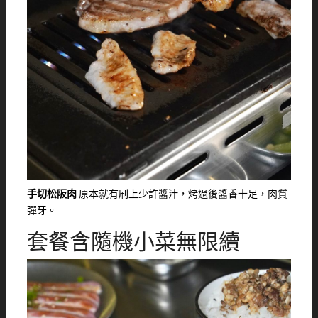
手切松阪肉
原本就有刷上少許醬汁，烤過後醬香十足，肉質
彈牙。
套餐含隨機小菜無限續