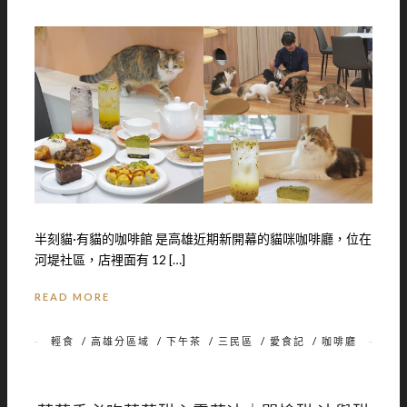
半刻貓·有貓的咖啡館 是高雄近期新開幕的貓咪咖啡廳，位在
河堤社區，店裡面有 12 […]
READ MORE
輕食
/
高雄分區域
/
下午茶
/
三民區
/
愛食記
/
咖啡廳