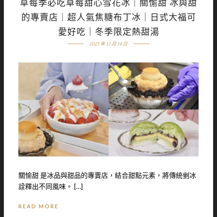
草莓季必吃草莓甜心雪花冰｜關愉甜 冰與甜
的專賣店｜超人氣焦糖布丁冰｜日式大福可
愛好吃｜冬季限定熱甜湯
2023 年 12 月 14 日
關愉甜 是冰品與甜品的專賣店，結合甜點元素，將傳統剉冰
詮釋出不同風味。 […]
READ MORE