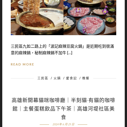
三民區九如二路上的「波記麻辣豆腐火鍋」是近期吃到很滿
意的麻辣鍋，秘制麻辣鍋不加牛 […]
READ MORE
三民區
/
火鍋
/
愛食記
/
晚餐
高雄新開幕貓咪咖啡廳｜半刻貓·有貓的咖啡
館｜主餐蛋糕飲品下午茶｜高雄河堤社區美
食
2024 年 6 月 25 日