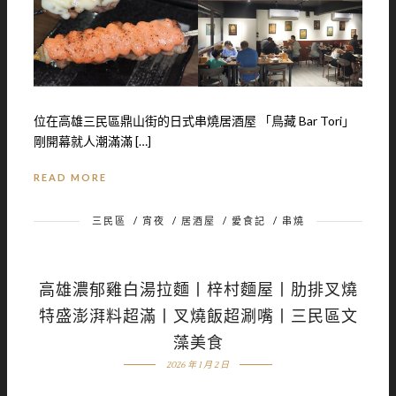
位在高雄三民區鼎山街的日式串燒居酒屋 「鳥藏 Bar Tori」
剛開幕就人潮滿滿 […]
READ MORE
三民區
/
宵夜
/
居酒屋
/
愛食記
/
串燒
高雄濃郁雞白湯拉麵丨梓村麵屋丨肋排叉燒
特盛澎湃料超滿丨叉燒飯超涮嘴丨三民區文
藻美食
2026 年 1 月 2 日