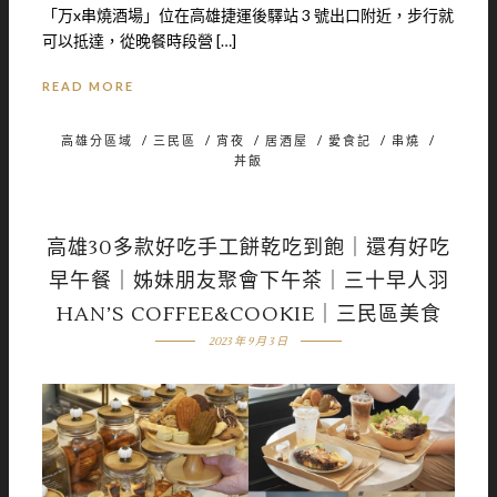
「万x串燒酒場」位在高雄捷運後驛站 3 號出口附近，步行就
可以抵達，從晚餐時段營 […]
READ MORE
高雄分區域
/
三民區
/
宵夜
/
居酒屋
/
愛食記
/
串燒
/
丼飯
高雄30多款好吃手工餅乾吃到飽｜還有好吃
早午餐｜姊妹朋友聚會下午茶｜三十早人羽
HAN’S COFFEE&COOKIE｜三民區美食
2023 年 9 月 3 日