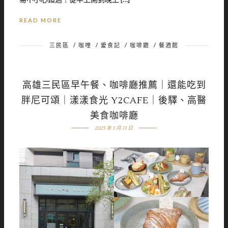
READ MORE
三民區
/
咖哩
/
愛食記
/
咖啡廳
/
餐酒館
高雄三民區早午餐、咖啡廳推薦｜還能吃到
胖尼可頌｜漾漾食光 Y2CAFE｜後驛、高醫
美食咖啡廳
2025 年 3 月 13 日