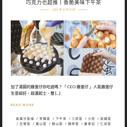
巧克力也超推丨香脆美味下午茶
2025 年 12 月 10 日
加了湯圓的雞蛋仔你吃過嗎？「 CEO 雞蛋仔 」人氣雞蛋仔
生意超好，超濃起士、雙 […]
READ MORE
高雄分區域
/
苓雅區
/
下午茶
/
三民區
/
小吃
/
前鎮區
/
左營區
/
鳳山區
/
鼓山區
/
楠梓區
/
愛食記
/
仁武區