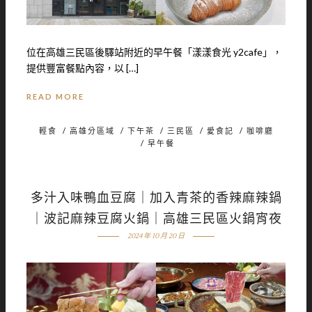
位在高雄三民區後驛站附近的早午餐「漾漾食光 y2cafe」，
提供豐富餐點內容，以 […]
READ MORE
輕食
/
高雄分區域
/
下午茶
/
三民區
/
愛食記
/
咖啡廳
/
早午餐
多汁入味鴨血豆腐｜加入青茶的香辣麻辣鍋
｜波記麻辣豆腐火鍋｜高雄三民區火鍋宵夜
2024 年 10 月 20 日