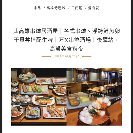
冰品
/
高雄分區域
/
三民區
/
愛食記
北高雄串燒居酒屋｜各式串燒、浮誇鮭魚卵
干貝丼搭配生啤｜万X串燒酒場｜後驛站、
高醫美食宵夜
2023 年 10 月 30 日