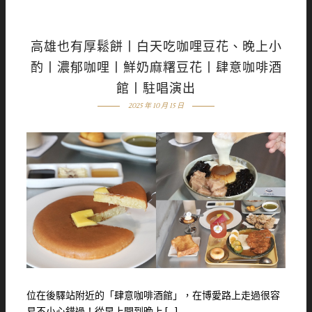
高雄也有厚鬆餅丨白天吃咖哩豆花、晚上小
酌丨濃郁咖哩丨鮮奶麻糬豆花丨肆意咖啡酒
館丨駐唱演出
2025 年 10 月 15 日
位在後驛站附近的「肆意咖啡酒館」，在博愛路上走過很容
易不小心錯過！從早上開到晚上 […]