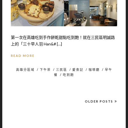
第一次在高雄吃到手作餅乾甜點吃到飽！就在三民區明誠路
上的「三十早人羽 Han&# […]
READ MORE
高雄分區域
/
下午茶
/
三民區
/
愛食記
/
咖啡廳
/
早午
餐
/
吃到飽
OLDER POSTS