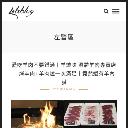
左營區
愛吃羊肉不要錯過丨羊燒味 溫體羊肉專賣店
丨烤羊肉+羊肉爐一次滿足丨竟然還有羊內
臟
2026 年 3 月 20 日