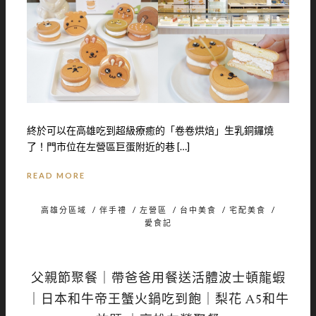
終於可以在高雄吃到超級療癒的「卷卷烘焙」生乳銅鑼燒
了！門市位在左營區巨蛋附近的巷 […]
READ MORE
高雄分區域
/
伴手禮
/
左營區
/
台中美食
/
宅配美食
/
愛食記
父親節聚餐｜帶爸爸用餐送活體波士頓龍蝦
｜日本和牛帝王蟹火鍋吃到飽｜梨花 A5和牛