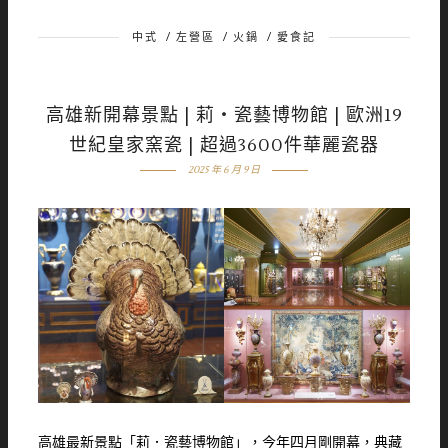
中式
/
左營區
/
火鍋
/
愛食記
高雄新開幕景點 | 莉‧瓷藝博物館 | 歐洲19
世紀皇家窯瓷 | 超過3600件華麗瓷器
2025 年 6 月 9 日
高雄最新景點「莉．瓷藝博物館」，今年四月剛開幕，典藏