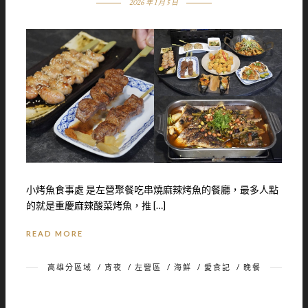
2026 年 1 月 5 日
小烤魚食事處 是左營聚餐吃串燒麻辣烤魚的餐廳，最多人點
的就是重慶麻辣酸菜烤魚，推 […]
READ MORE
高雄分區域
/
宵夜
/
左營區
/
海鮮
/
愛食記
/
晚餐