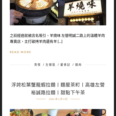
之前經過就被店名吸引，羊燒味 左營明誠二路上的溫體羊肉
專賣店，主打碳烤羊肉還有羊 […]
READ MORE
宵夜
/
左營區
/
愛食記
/
燒肉
浮誇松葉蟹龍蝦拉麵丨麵屋茶町丨高雄左營
裕誠路拉麵丨甜點下午茶
2026 年 2 月 4 日