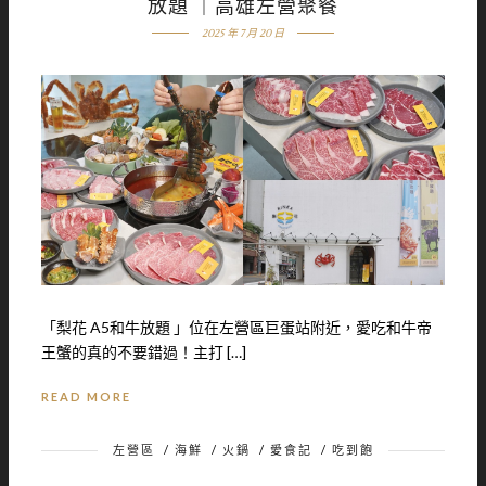
放題 ｜高雄左營聚餐
2025 年 7 月 20 日
「梨花 A5和牛放題 」位在左營區巨蛋站附近，愛吃和牛帝
王蟹的真的不要錯過！主打 […]
READ MORE
左營區
/
海鮮
/
火鍋
/
愛食記
/
吃到飽