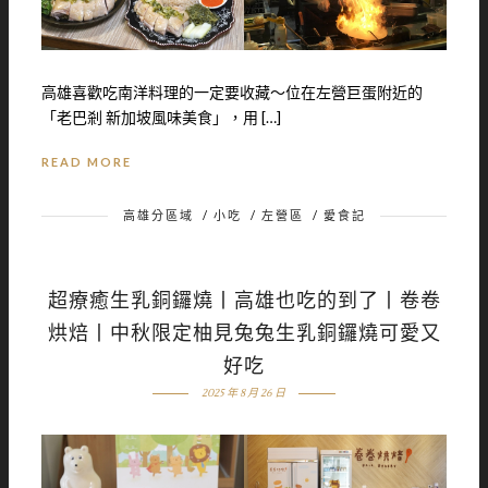
高雄喜歡吃南洋料理的一定要收藏～位在左營巨蛋附近的
「老巴剎 新加坡風味美食」，用 […]
READ MORE
高雄分區域
/
小吃
/
左營區
/
愛食記
超療癒生乳銅鑼燒丨高雄也吃的到了丨卷卷
烘焙丨中秋限定柚見兔兔生乳銅鑼燒可愛又
好吃
2025 年 8 月 26 日