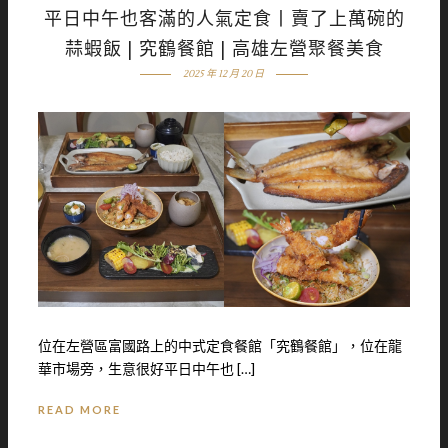
平日中午也客滿的人氣定食丨賣了上萬碗的
蒜蝦飯 | 究鶴餐館 | 高雄左營聚餐美食
2025 年 12 月 20 日
位在左營區富國路上的中式定食餐館「究鶴餐館」，位在龍
華市場旁，生意很好平日中午也 […]
READ MORE