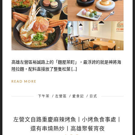
高雄左營區裕誠路上的「麵屋茶町」，最浮誇的就是神將海
陸拉麵，配料直接放了整隻松葉 […]
READ MORE
下午茶
/
左營區
/
愛食記
/
日式
左營文自路重慶麻辣烤魚丨小烤魚食事處丨
還有串燒熱炒丨高雄聚餐宵夜