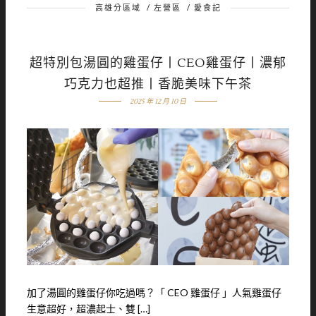
高雄分區域
/
左營區
/
愛食記
超特別包湯圓的雞蛋仔丨CEO雞蛋仔丨濃郁
巧克力也超推丨香脆美味下午茶
2025 年 12 月 10 日
加了湯圓的雞蛋仔你吃過嗎？「 CEO 雞蛋仔 」人氣雞蛋仔
生意超好，超濃起士、雙 […]