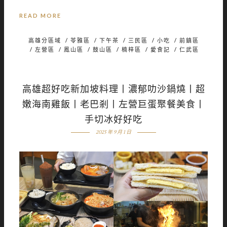
READ MORE
高雄分區域
/
苓雅區
/
下午茶
/
三民區
/
小吃
/
前鎮區
/
左營區
/
鳳山區
/
鼓山區
/
楠梓區
/
愛食記
/
仁武區
高雄超好吃新加坡料理丨濃郁叻沙鍋燒丨超
嫩海南雞飯丨老巴剎丨左營巨蛋聚餐美食丨
手切冰好好吃
2025 年 9 月 1 日