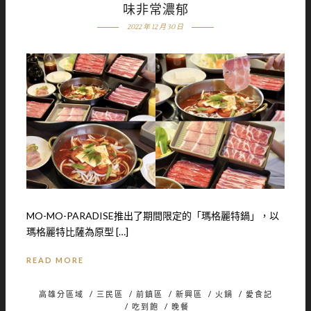
味非常濃郁
2022 年 12 月 30 日
MO-MO-PARADISE推出了期間限定的「瑪格麗特鍋」，以
瑪格麗特比薩為原型 […]
READ MORE
高雄分區域
/
三民區
/
前鎮區
/
新興區
/
火鍋
/
愛食記
/
吃到飽
/
晚餐