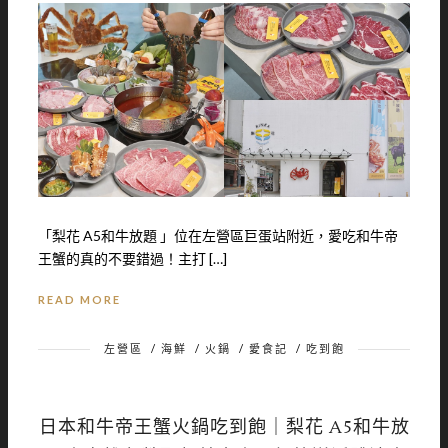
「梨花 A5和牛放題 」位在左營區巨蛋站附近，愛吃和牛帝
王蟹的真的不要錯過！主打 […]
READ MORE
左營區
/
海鮮
/
火鍋
/
愛食記
/
吃到飽
日本和牛帝王蟹火鍋吃到飽｜梨花 A5和牛放