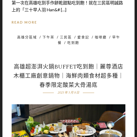
第一次在高雄吃到手作餅乾甜點吃到飽！就在三民區明誠路
上的「三十早人羽 Han&# […]
READ MORE
高雄分區域
/
下午茶
/
三民區
/
愛食記
/
咖啡廳
/
早午
餐
/
吃到飽
高雄超澎湃火鍋BUFFET吃到飽｜麗尊酒店
木櫃工廠創意鍋物｜海鮮肉類食材超多種｜
春季限定酸菜大骨湯底
2023 年 3 月 8 日