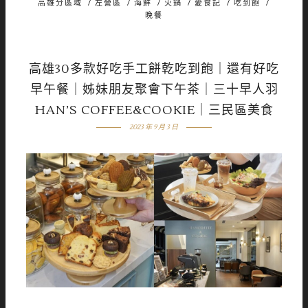
高雄分區域
/
左營區
/
海鮮
/
火鍋
/
愛食記
/
吃到飽
/
晚餐
高雄30多款好吃手工餅乾吃到飽｜還有好吃
早午餐｜姊妹朋友聚會下午茶｜三十早人羽
HAN’S COFFEE&COOKIE｜三民區美食
2023 年 9 月 3 日