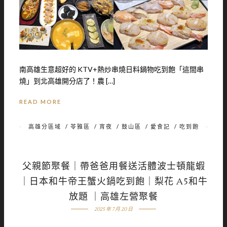
南高雄生意超好的 KTV+熱炒串燒日料鍋物吃到飽「這間串
燒」到北高雄開分店了！農 […]
READ MORE
高雄分區域
/
苓雅區
/
宵夜
/
鼓山區
/
愛食記
/
吃到飽
父親節聚餐｜帶爸爸用餐送活體波士頓龍蝦
｜日本和牛帝王蟹火鍋吃到飽｜梨花 A5和牛
放題 ｜高雄左營聚餐
2025 年 7 月 20 日