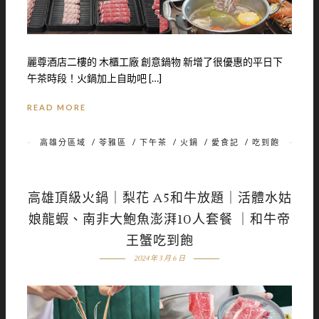
麗尊酒店二樓的 木櫃工廠 創意鍋物 新增了很優惠的平日下
午茶時段！火鍋加上自助吧 […]
READ MORE
高雄分區域
/
苓雅區
/
下午茶
/
火鍋
/
愛食記
/
吃到飽
高雄頂級火鍋｜梨花 A5和牛放題｜活體水姑
娘龍蝦、南非大鮑魚澎湃10人套餐 ｜和牛帝
王蟹吃到飽
2024 年 3 月 6 日