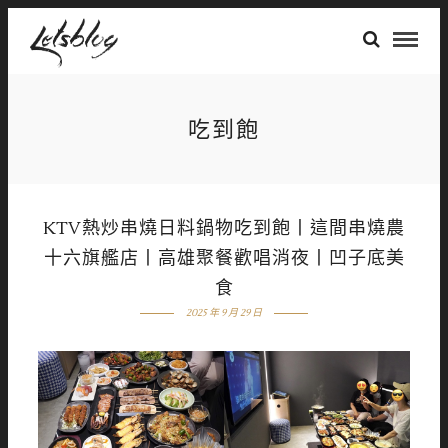
吃到飽
KTV熱炒串燒日料鍋物吃到飽丨這間串燒農
十六旗艦店丨高雄聚餐歡唱消夜丨凹子底美
食
2025 年 9 月 29 日