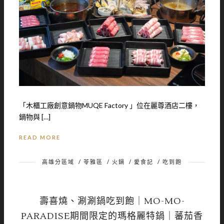
「木櫃工廠創意鍋物MUQE Factory 」位在麗尊酒店二樓，
鍋物與 […]
READ MORE
高雄分區域
/
苓雅區
/
火鍋
/
愛食記
/
吃到飽
壽喜燒、涮涮鍋吃到飽｜MO-MO-
PARADISE期間限定的瑪格麗特鍋｜蕃茄香