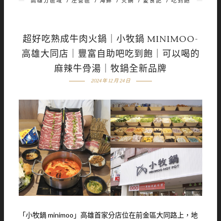
高雄分區域
/
左營區
/
海鮮
/
火鍋
/
愛食記
/
吃到飽
超好吃熟成牛肉火鍋｜小牧鍋 MINIMOO-
高雄大同店｜豐富自助吧吃到飽｜可以喝的
麻辣牛骨湯｜牧鍋全新品牌
2024 年 12 月 24 日
「小牧鍋 minimoo」高雄首家分店位在前金區大同路上，地