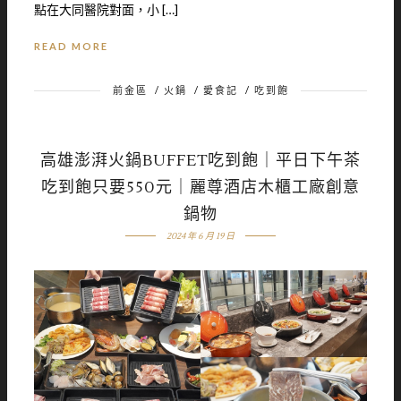
點在大同醫院對面，小 […]
READ MORE
前金區
/
火鍋
/
愛食記
/
吃到飽
高雄澎湃火鍋BUFFET吃到飽｜平日下午茶
吃到飽只要550元｜麗尊酒店木櫃工廠創意
鍋物
2024 年 6 月 19 日