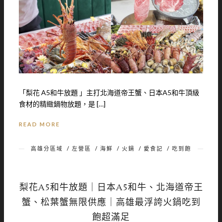
「梨花 A5和牛放題 」主打北海道帝王蟹、日本A5和牛頂級
食材的精緻鍋物放題，是 […]
READ MORE
高雄分區域
/
左營區
/
海鮮
/
火鍋
/
愛食記
/
吃到飽
梨花A5和牛放題｜日本A5和牛、北海道帝王
蟹、松葉蟹無限供應｜高雄最浮誇火鍋吃到
飽超滿足