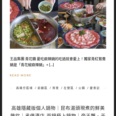
王品集團 青花驕 愛吃麻辣鍋的吃過就會愛上！獨家青紅鴛鴦
鍋是「青花椒麻辣鍋」+ […]
READ MORE
高雄分區域
/
前鎮區
/
宵夜
/
左營區
/
火鍋
/
愛食記
高雄隱藏版個人鍋物｜昆布湯頭現煮的鮮美