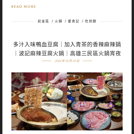
READ MORE
前金區
/
火鍋
/
愛食記
/
吃到飽
多汁入味鴨血豆腐｜加入青茶的香辣麻辣鍋
｜波記麻辣豆腐火鍋｜高雄三民區火鍋宵夜
2024 年 10 月 20 日