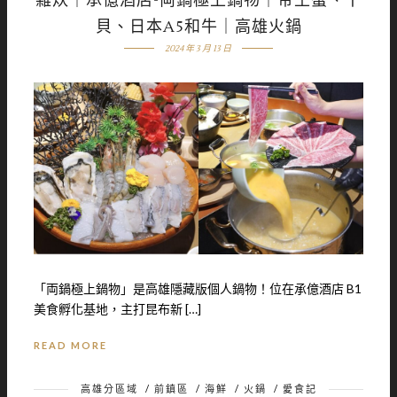
雜炊｜承億酒店-両鍋極上鍋物｜帝王蟹、干
貝、日本A5和牛｜高雄火鍋
2024 年 3 月 13 日
「両鍋極上鍋物」是高雄隱藏版個人鍋物！位在承億酒店 B1
美食孵化基地，主打昆布新 […]
READ MORE
高雄分區域
/
前鎮區
/
海鮮
/
火鍋
/
愛食記