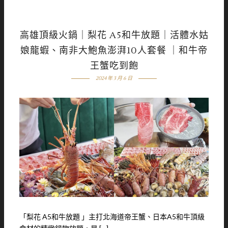
高雄頂級火鍋｜梨花 A5和牛放題｜活體水姑
娘龍蝦、南非大鮑魚澎湃10人套餐 ｜和牛帝
王蟹吃到飽
2024 年 3 月 6 日
「梨花 A5和牛放題 」主打北海道帝王蟹、日本A5和牛頂級