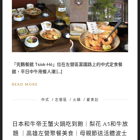
「究鶴餐館 Tsiok-Hó」位在左營區富國路上的中式定食餐
館，平日中午用餐人潮 […]
READ MORE
中式
/
左營區
/
火鍋
/
愛食記
日本和牛帝王蟹火鍋吃到飽｜梨花 A5和牛放
題 ｜高雄左營聚餐美食｜母親節送活體波士