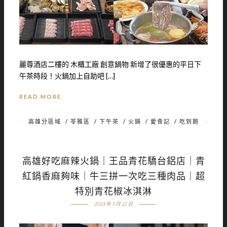
麗尊酒店二樓的 木櫃工廠 創意鍋物 新增了很優惠的平日下
午茶時段！火鍋加上自助吧 […]
READ MORE
高雄分區域
/
苓雅區
/
下午茶
/
火鍋
/
愛食記
/
吃到飽
高雄好吃麻辣火鍋｜王品青花驕台鋁店｜青
紅鍋香麻夠味｜牛三拼一次吃三種肉品｜超
特別青花椒冰淇淋
2024 年 3 月 22 日