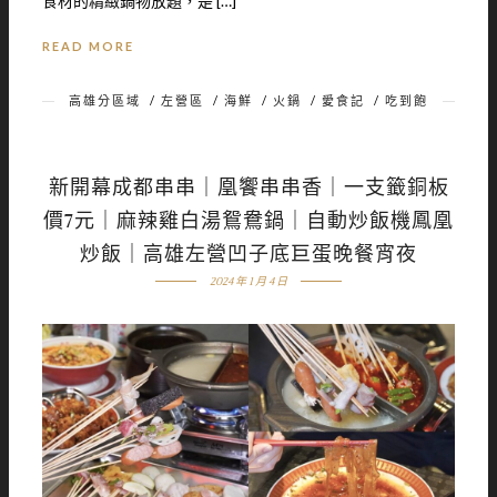
食材的精緻鍋物放題，是 […]
READ MORE
高雄分區域
/
左營區
/
海鮮
/
火鍋
/
愛食記
/
吃到飽
新開幕成都串串｜凰饗串串香｜一支籤銅板
價7元｜麻辣雞白湯鴛鴦鍋｜自動炒飯機鳳凰
炒飯｜高雄左營凹子底巨蛋晚餐宵夜
2024 年 1 月 4 日