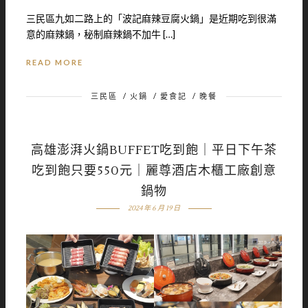
三民區九如二路上的「波記麻辣豆腐火鍋」是近期吃到很滿
意的麻辣鍋，秘制麻辣鍋不加牛 […]
READ MORE
三民區
/
火鍋
/
愛食記
/
晚餐
高雄澎湃火鍋BUFFET吃到飽｜平日下午茶
吃到飽只要550元｜麗尊酒店木櫃工廠創意
鍋物
2024 年 6 月 19 日