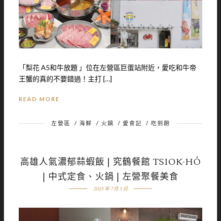
「梨花 A5和牛放題 」位在左營區巨蛋站附近，愛吃和牛帝
王蟹的真的不要錯過！主打 […]
READ MORE
左營區
/
海鮮
/
火鍋
/
愛食記
/
吃到飽
高雄人氣濃郁蒜蝦飯 | 究鶴餐館 TSIOK-HÓ
| 中式定食、火鍋 | 左營聚餐美食
2025 年 7 月 3 日