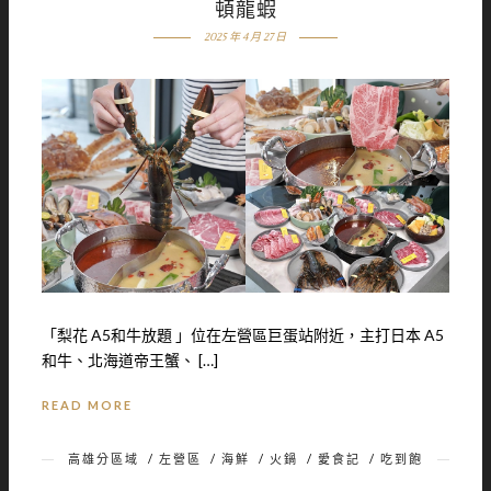
頓龍蝦
2025 年 4 月 27 日
「梨花 A5和牛放題 」位在左營區巨蛋站附近，主打日本 A5
和牛、北海道帝王蟹、 […]
READ MORE
高雄分區域
/
左營區
/
海鮮
/
火鍋
/
愛食記
/
吃到飽