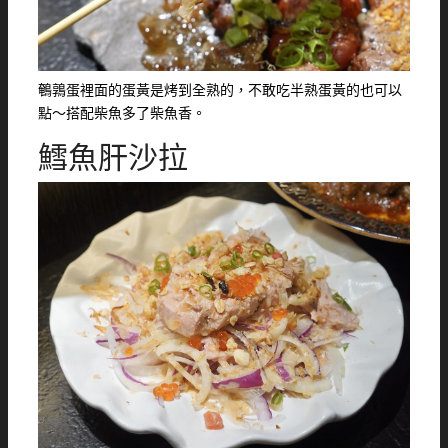
鵪鶉蛋裡面的蛋黃是烤到全熟的，不敢吃半熟蛋黃的也可以
點～搭配柴魚多了柴魚香。
鱈魚肝沙拉