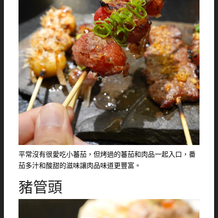
平常沒有很愛吃小蕃茄，但烤過的蕃茄和肉品一起入口，番
茄多汁和酸甜的滋味讓肉品味道更豐富。
豬管頭