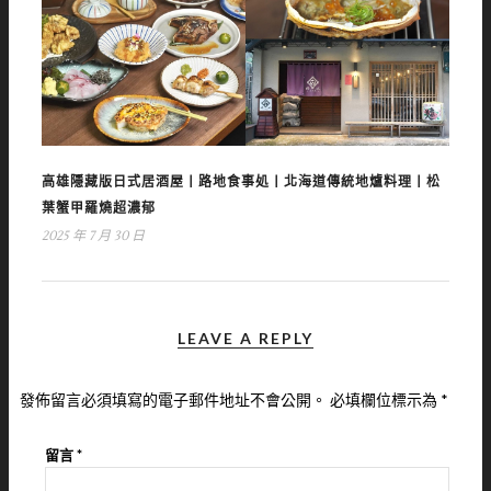
高雄隱藏版日式居酒屋丨路地食事処丨北海道傳統地爐料理丨松
葉蟹甲羅燒超濃郁
2025 年 7 月 30 日
LEAVE A REPLY
發佈留言必須填寫的電子郵件地址不會公開。
必填欄位標示為
*
留言
*