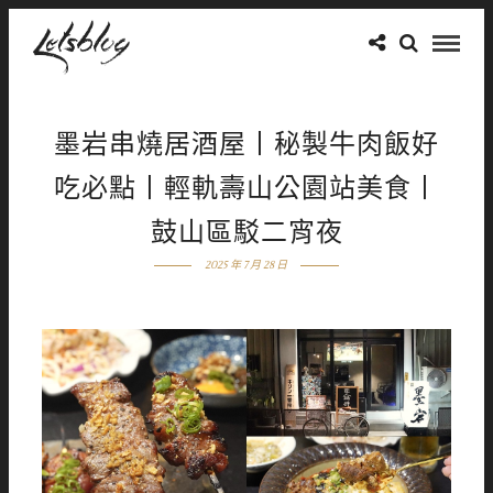
墨岩串燒居酒屋丨秘製牛肉飯好
吃必點丨輕軌壽山公園站美食丨
鼓山區駁二宵夜
2025 年 7 月 28 日