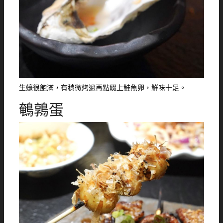
生蠔很飽滿，有稍微烤過再點綴上鮭魚卵，鮮味十足。
鵪鶉蛋