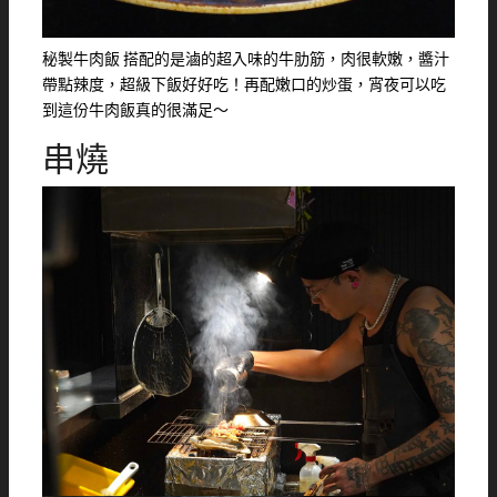
秘製牛肉飯 搭配的是滷的超入味的牛肋筋，肉很軟嫩，醬汁
帶點辣度，超級下飯好好吃！再配嫩口的炒蛋，宵夜可以吃
到這份牛肉飯真的很滿足～
串燒