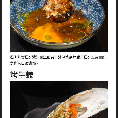
雞肉丸會搭配醬汁和生蛋黃，外層烤到焦香，搭配蛋黃和鮭
魚卵入口很濃郁。
烤生蠔