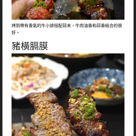
烤到帶有香氣的牛小排搭配蒜末，牛肉油香和蒜香結合的很
好。
豬橫膈膜