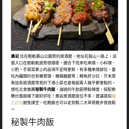
墨岩
位在輕軌壽山公園旁的居酒屋，地址在鼓山一路上，店
面入口在輕軌軌道旁很隱密，適合下班來吃串燒、小料理、
小酌。手寫菜單上的品項不定時更新，有多種串燒部位，愛
吃內臟類的也有豬管頭、豬橫膈膜等；鱈魚肝沙拉、芥末章
魚這些居酒屋常見的下酒小菜也是每組客人幾乎都會點的，
想吃主食推薦
秘製牛肉飯
，滷過的牛肋筋帶點辣度，搭配軟
嫩炒蛋超級下飯好好吃！墨岩居酒屋座位不多，建議提前
線
上訂位
避免撲空。吃飽飯也可以走到駁二大草原散步很放鬆
～
秘製牛肉飯