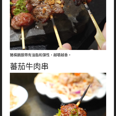
豬橫膈膜帶有油脂和彈性，越嚼越香。
蕃茄牛肉串