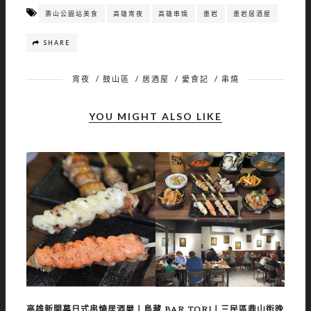
壽山公園站美食
高雄宵夜
高雄串燒
墨岩
墨岩居酒屋
SHARE
宵夜
/
鼓山區
/
居酒屋
/
愛食記
/
串燒
YOU MIGHT ALSO LIKE
高雄新開幕日式串燒居酒屋丨鳥藏 BAR TORI丨三民區鼎山街晚