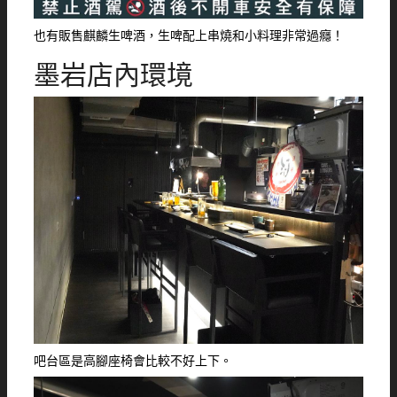
也有販售麒麟生啤酒，生啤配上串燒和小料理非常過癮！
墨岩店內環境
吧台區是高腳座椅會比較不好上下。