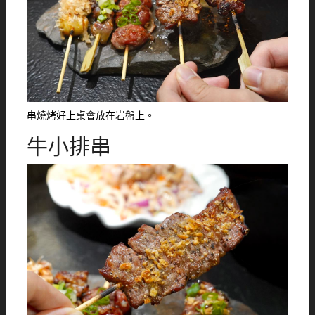
串燒烤好上桌會放在岩盤上。
牛小排串