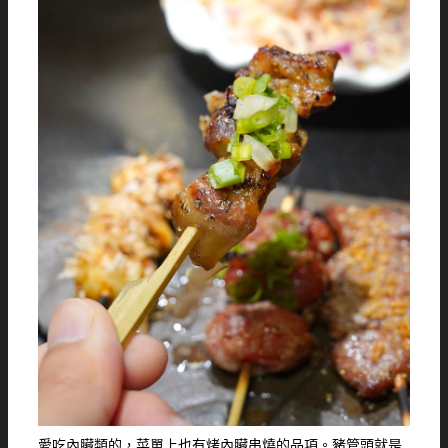
愛吃內臟類的，菜單上也有烤內臟串燒的品項。豬管頭就是