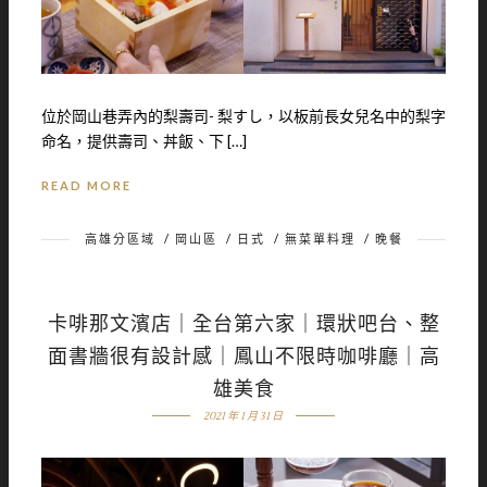
位於岡山巷弄內的梨壽司- 梨すし，以板前長女兒名中的梨字
命名，提供壽司、丼飯、下 […]
READ MORE
高雄分區域
/
岡山區
/
日式
/
無菜單料理
/
晚餐
卡啡那文濱店｜全台第六家｜環狀吧台、整
面書牆很有設計感｜鳳山不限時咖啡廳｜高
雄美食
2021 年 1 月 31 日