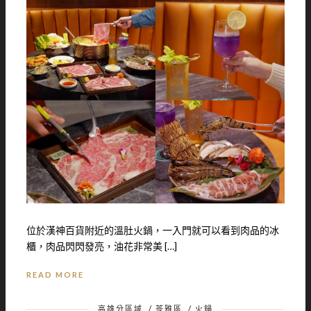
位於漢神百貨附近的溫肚火鍋，一入門就可以看到肉品的冰
櫃，肉品閃閃發亮，油花非常美 […]
READ MORE
高雄分區域
/
苓雅區
/
火鍋