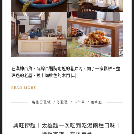
在漢神百貨、阮綜合醫院附近的巷弄內，開了一家鬆餅。整
理過的老屋，換上咖啡色的木門 […]
READ MORE
高雄分區域
/
苓雅區
/
下午茶
/
咖啡廳
興旺撈麵｜太極麵一次吃到乾湯兩種口味｜