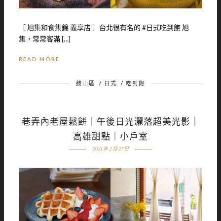
［ 旭集和食集錦 義享店 ］台北很有名的 #日式吃到飽 旭
集，常常客滿 […]
READ MORE
鼓山區
/
日式
/
吃到飽
巷弄內老屋鬆餅｜午後日光灑落超美光影｜
高雄甜點｜小戶室
2021 年 2 月 27 日