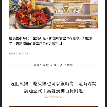
繼高雄夢時代、左營新光，開飯川食堂也在義享天地插旗
了！最新開幕的義享店位於A館7 […]
READ MORE
高雄分區域
/
鼓山區
/
晚餐
溫肚火鍋｜吃火鍋也可以很時尚｜還有浮誇
調酒聖代｜高雄漢神百貨附近
2021 年 3 月 23 日