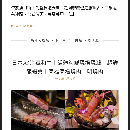
位於漢口街上的整棟透天厝，是咖啡廳也是服飾店，二樓還
有沙龍、台式洗頭、美睫美甲， […]
READ MORE
高雄分區域
/
下午茶
/
三民區
/
咖啡廳
日本A5冷藏和牛｜活體海鮮現撈現殺｜超鮮
龍蝦粥｜高雄高檔燒肉｜明燒肉
2021 年 1 月 21 日