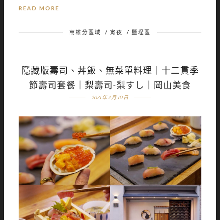
READ MORE
高雄分區域
/
宵夜
/
鹽埕區
隱藏版壽司、丼飯、無菜單料理｜十二貫季
節壽司套餐｜梨壽司-梨すし｜岡山美食
2021 年 2 月 10 日