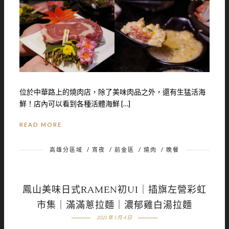
位於中華路上的燒肉店，除了美味肉品之外，還有生猛活海
鮮！店內可以看到各種活體海鮮 […]
READ MORE
高雄分區域
/
宵夜
/
前金區
/
燒肉
/
晚餐
鳳山美味日式RAMEN初UI｜插旗左營彩虹
市集｜滿滿蔥拉麵｜濃郁雞白湯拉麵
2021 年 1 月 4 日