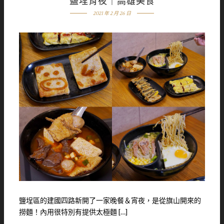
鹽埕宵夜｜高雄美食
2021 年 2 月 26 日
鹽埕區的建國四路新開了一家晚餐＆宵夜，是從旗山開來的
撈麵！內用很特別有提供太極麵 […]